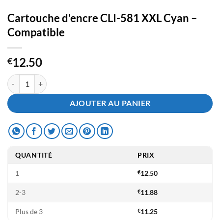
Cartouche d’encre CLI-581 XXL Cyan –
Compatible
12.50
€
quantité de Cartouche d'encre CLI-581 XXL Cyan - Compatible
AJOUTER AU PANIER
QUANTITÉ
PRIX
1
€
12.50
2-3
€
11.88
Plus de 3
€
11.25