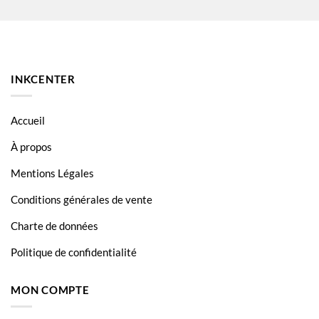
Canon Pixma TS6350
Canon Pixma TS6351
Canon Pixma TS705
INKCENTER
Canon Pixma TS8150
Canon Pixma TS8151
Accueil
Canon Pixma TS8152
À propos
Canon Pixma TS8241
Mentions Légales
Canon Pixma TS8242
Conditions générales de vente
Canon Pixma TS8250
Charte de données
Canon Pixma TS8251
Politique de confidentialité
Canon Pixma TS8252
MON COMPTE
Canon Pixma TS8350
Canon Pixma TS8351