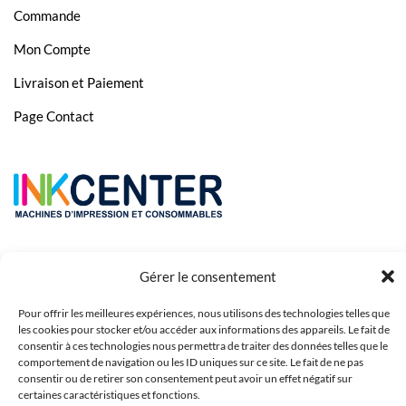
Commande
Canon Pixma TS8352
Mon Compte
Canon Pixma TS9150
Livraison et Paiement
Canon Pixma TS9155
Page Contact
Canon Pixma TS9550
Canon Pixma TS9551
Gérer le consentement
Pour offrir les meilleures expériences, nous utilisons des technologies telles que
les cookies pour stocker et/ou accéder aux informations des appareils. Le fait de
consentir à ces technologies nous permettra de traiter des données telles que le
comportement de navigation ou les ID uniques sur ce site. Le fait de ne pas
Copyright 2023 © Inkcenter - Webdesign by
Media84
consentir ou de retirer son consentement peut avoir un effet négatif sur
certaines caractéristiques et fonctions.