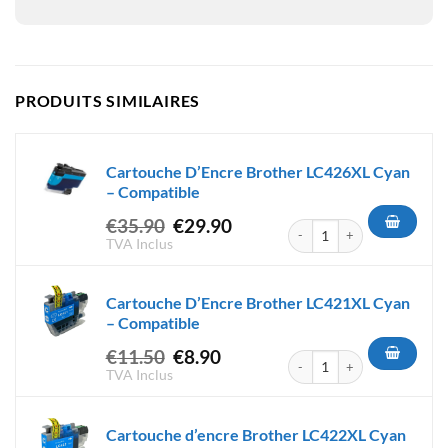
PRODUITS SIMILAIRES
Cartouche D’Encre Brother LC426XL Cyan
– Compatible
Le
Le
€
35.90
€
29.90
quantité de Cartouche D'Encr
prix
prix
TVA Inclus
initial
actuel
était :
est :
Cartouche D’Encre Brother LC421XL Cyan
€35.90.
€29.90.
– Compatible
Le
Le
€
11.50
€
8.90
quantité de Cartouche D'Encr
prix
prix
TVA Inclus
initial
actuel
était :
est :
Cartouche d’encre Brother LC422XL Cyan
€11.50.
€8.90.