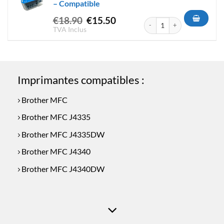
– Compatible
Le
Le
€
18.90
€
15.50
quantité de Cartouche d'encr
prix
prix
TVA Inclus
initial
actuel
était :
est :
€18.90.
€15.50.
Imprimantes compatibles :
Brother MFC
Brother MFC J4335
Brother MFC J4335DW
Brother MFC J4340
Brother MFC J4340DW