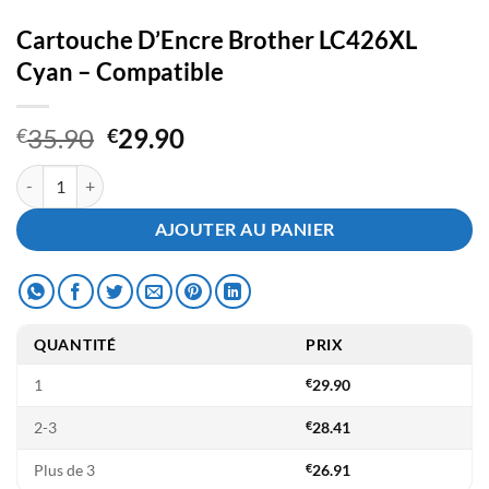
Cartouche D’Encre Brother LC426XL
Cyan – Compatible
Le
Le
35.90
29.90
€
€
prix
prix
quantité de Cartouche D'Encre Brother LC426XL Cyan - Compatible
initial
actuel
était :
est :
AJOUTER AU PANIER
€35.90.
€29.90.
QUANTITÉ
PRIX
1
€
29.90
2-3
€
28.41
Plus de 3
€
26.91