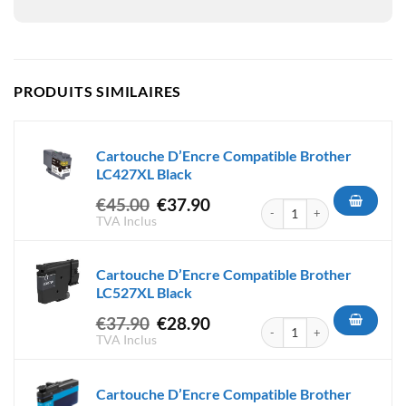
PRODUITS SIMILAIRES
Cartouche D’Encre Compatible Brother
LC427XL Black
Le
Le
€
45.00
€
37.90
quantité de Cartouche D'Encr
prix
prix
TVA Inclus
initial
actuel
était :
est :
Cartouche D’Encre Compatible Brother
€45.00.
€37.90.
LC527XL Black
Le
Le
€
37.90
€
28.90
quantité de Cartouche D'Encr
prix
prix
TVA Inclus
initial
actuel
était :
est :
Cartouche D’Encre Compatible Brother
€37.90.
€28.90.