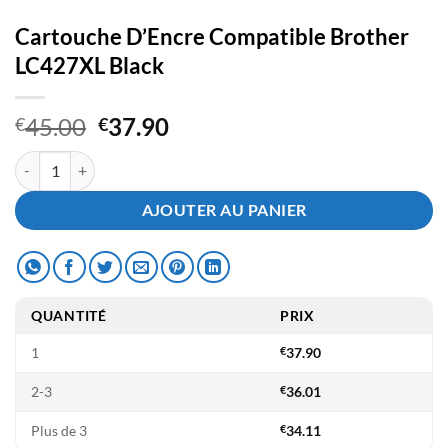
Cartouche D’Encre Compatible Brother
LC427XL Black
Le
Le
45.00
37.90
€
€
prix
prix
quantité de Cartouche D'Encre Compatible Brother LC427XL Black
initial
actuel
était :
est :
AJOUTER AU PANIER
€45.00.
€37.90.
QUANTITÉ
PRIX
1
€
37.90
2-3
€
36.01
Plus de 3
€
34.11