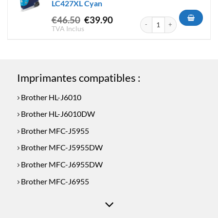
LC427XL Cyan
Le
Le
€
46.50
€
39.90
quantité de Cartouche D'Enc
prix
prix
TVA Inclus
initial
actuel
était :
est :
€46.50.
€39.90.
Imprimantes compatibles :
Brother HL-J6010
Brother HL-J6010DW
Brother MFC-J5955
Brother MFC-J5955DW
Brother MFC-J6955DW
Brother MFC-J6955
Brother MFC-J6957DW
Brother MFC-J6957