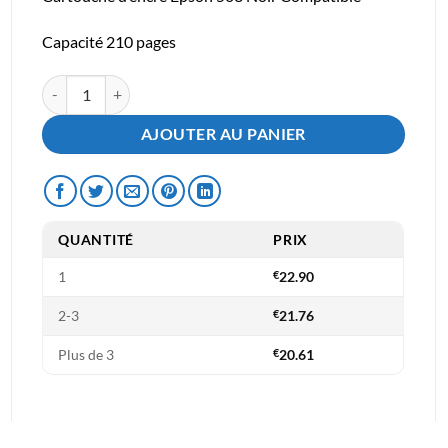
Capacité 210 pages
quantité de Cartouche d'encre Epson 503XL Noir Compatible
AJOUTER AU PANIER
QUANTITÉ
PRIX
1
€
22.90
2-3
€
21.76
Plus de 3
€
20.61