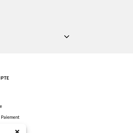
PTE
e
t Paiement
ct