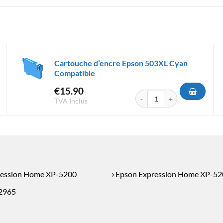
Cartouche d’encre Epson 503XL Cyan
Compatible
€
15.90
'encre Epson 503XL Noir Compatible
quantité de Cartouche d'encr
TVA Inclus
ression Home XP-5200
Epson Expression Home XP-52
2965