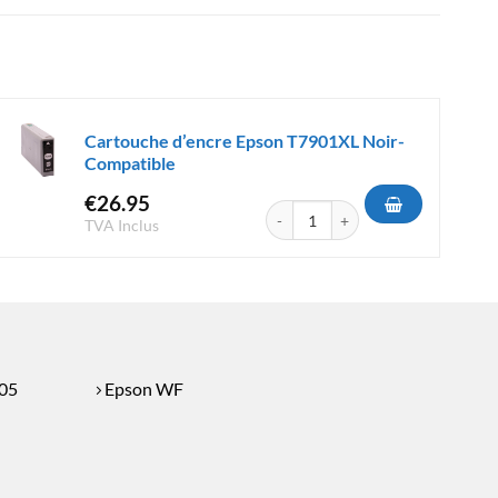
Cartouche d’encre Epson T7901XL Noir-
Compatible
€
26.95
e Epson 503XL Cyan Compatible
quantité de Cartouche d'encre Eps
TVA Inclus
05
Epson WF