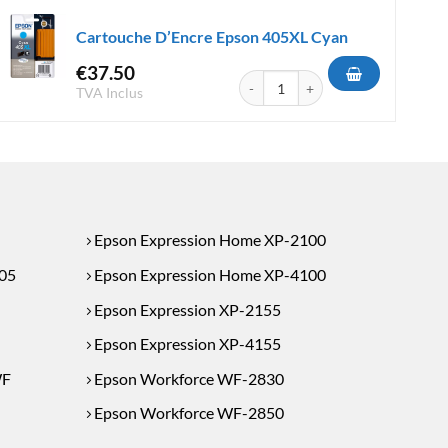
Cartouche D’Encre Epson 405XL Cyan
€
37.50
e Epson 604XL Cyan
quantité de Cartouche D'Encre Eps
TVA Inclus
Epson Expression Home XP-2100
05
Epson Expression Home XP-4100
Epson Expression XP-2155
Epson Expression XP-4155
WF
Epson Workforce WF-2830
Epson Workforce WF-2850