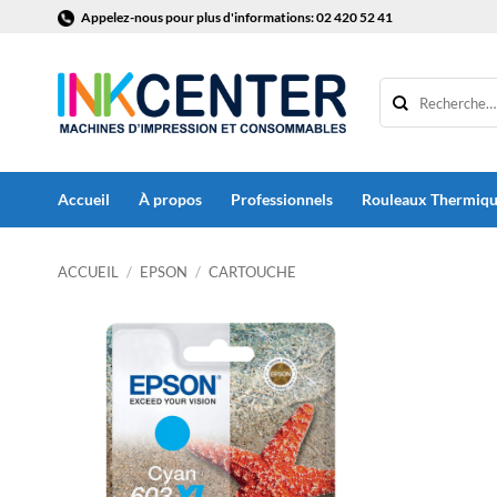
Passer
Appelez-nous pour plus d'informations: 02 420 52 41
au
contenu
Accueil
À propos
Professionnels
Rouleaux Thermiq
ACCUEIL
/
EPSON
/
CARTOUCHE