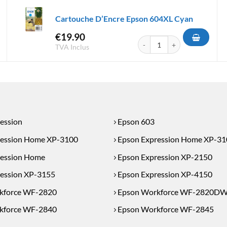
Cartouche D’Encre Epson 604XL Cyan
€
19.90
D'Encre Epson 603XL Cyan
quantité de Cartouche D'Encr
TVA Inclus
ession
Epson 603
ression Home XP-3100
Epson Expression Home XP-31
ession Home
Epson Expression XP-2150
ession XP-3155
Epson Expression XP-4150
kforce WF-2820
Epson Workforce WF-2820D
kforce WF-2840
Epson Workforce WF-2845
kforce WF-2870DWF