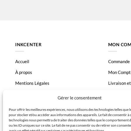
INKCENTER
MON COM
Accueil
Commande
À propos
Mon Compt
Mentions Légales
Livraison e
Conditions générales de vente
Page Conta
Gérer le consentement
Charte de données
Pour offrir les meilleures expériences, nous utilisons des technologies telles que 
pour stocker et/ou accéder aux informations des appareils. Le fait de consentir à 
Politique de confidentialité
technologies nous permettra de traiter des données telles que le comportement 
ou les ID uniques sur ce site. Le fait de ne pas consentir ou de retirer son consen
avoir un effet négatif sur certaines caractéristiques et fonctions.