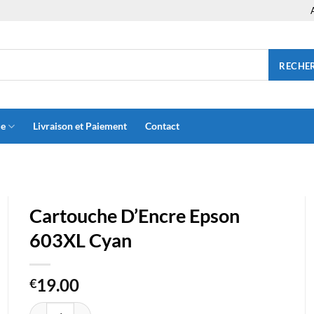
RECHE
ue
Livraison et Paiement
Contact
Cartouche D’Encre Epson
603XL Cyan
19.00
€
quantité de Cartouche D'Encre Epson 603XL Cyan