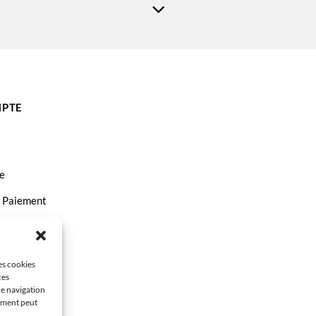
PTE
e
t Paiement
ct
les cookies
ces
de navigation
tement peut