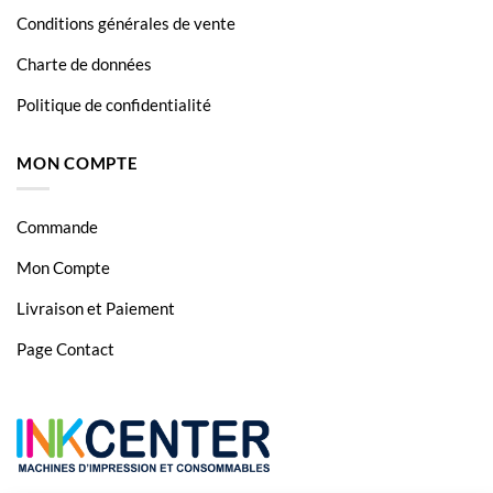
Epson Ecotank L385
Conditions générales de vente
Epson Ecotank L386
Charte de données
Epson Ecotank L455
Politique de confidentialité
Epson Ecotank L555
MON COMPTE
Epson Ecotank L550
Epson Ecotank L655
Commande
Epson Ecotank ET2500
Mon Compte
Epson Ecotank ET2600
Livraison et Paiement
Epson Ecotank ET2650
Page Contact
Epson Ecotank ET3600
Epson Ecotank ET4500
Epson Ecotank ET4550