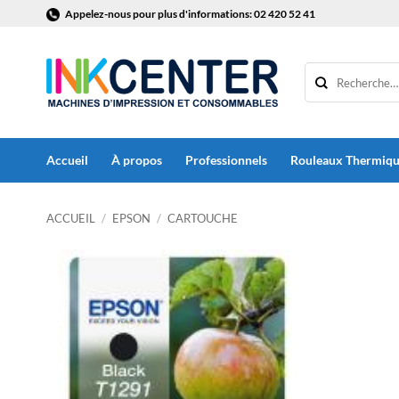
Passer
Appelez-nous pour plus d'informations: 02 420 52 41
au
contenu
Accueil
À propos
Professionnels
Rouleaux Thermiq
ACCUEIL
/
EPSON
/
CARTOUCHE