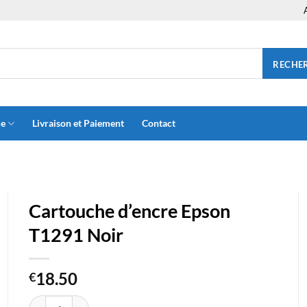
RECHE
ue
Livraison et Paiement
Contact
Cartouche d’encre Epson
T1291 Noir
18.50
€
quantité de Cartouche d'encre Epson T1291 Noir