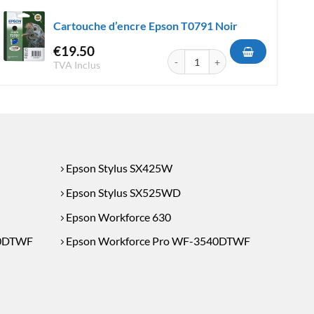
Cartouche d’encre Epson T0791 Noir
€
19.50
e Epson T1281 Noir
quantité de Cartouche d'encre Epso
TVA Inclus
Epson Stylus SX425W
Epson Stylus SX525WD
Epson Workforce 630
30DTWF
Epson Workforce Pro WF-3540DTWF