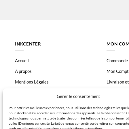
INKCENTER
MON COM
Accueil
Commande
À propos
Mon Compt
Mentions Légales
Livraison e
Conditions générales de vente
Page Conta
Gérer le consentement
Charte de données
Pour offrir les meilleures expériences, nous utilisons des technologies telles que 
pour stocker et/ou accéder aux informations des appareils. Le fait de consentir à 
Politique de confidentialité
technologies nous permettra de traiter des données telles que le comportement 
ou les ID uniques sur ce site. Le fait de ne pas consentir ou de retirer son consen
avoir un effet négatif sur certaines caractéristiques et fonctions.