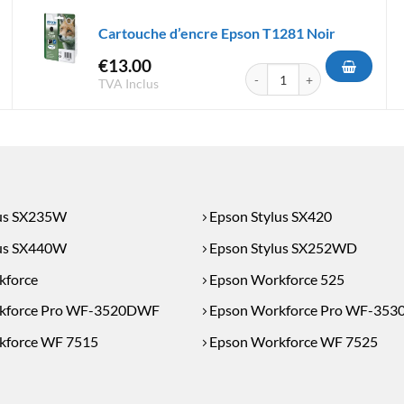
Cartouche d’encre Epson T1281 Noir
€
13.00
'encre Epson T1291 Noir
quantité de Cartouche d'encr
TVA Inclus
lus SX235W
Epson Stylus SX420
lus SX440W
Epson Stylus SX252WD
kforce
Epson Workforce 525
kforce Pro WF-3520DWF
Epson Workforce Pro WF-35
kforce WF 7515
Epson Workforce WF 7525