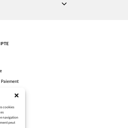
PTE
e
t Paiement
ct
les cookies
ces
de navigation
tement peut