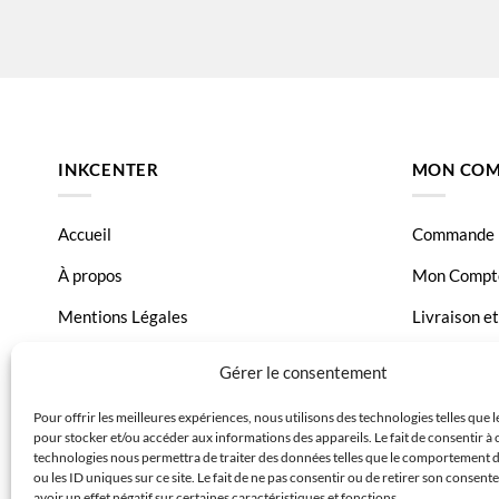
INKCENTER
MON COM
Accueil
Commande
À propos
Mon Compt
Mentions Légales
Livraison e
Conditions générales de vente
Page Conta
Gérer le consentement
Charte de données
Pour offrir les meilleures expériences, nous utilisons des technologies telles que 
pour stocker et/ou accéder aux informations des appareils. Le fait de consentir à 
Politique de confidentialité
technologies nous permettra de traiter des données telles que le comportement 
ou les ID uniques sur ce site. Le fait de ne pas consentir ou de retirer son consen
avoir un effet négatif sur certaines caractéristiques et fonctions.