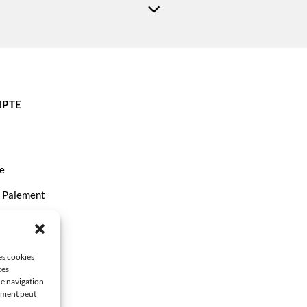
PTE
e
t Paiement
ct
les cookies
ces
de navigation
tement peut