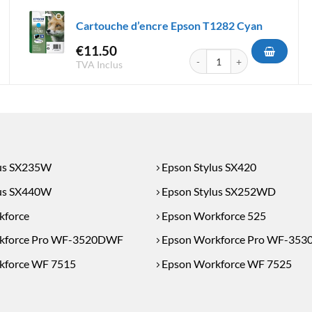
Cartouche d’encre Epson T1282 Cyan
€
11.50
'encre Epson T1292 Cyan
quantité de Cartouche d'encr
TVA Inclus
lus SX235W
Epson Stylus SX420
lus SX440W
Epson Stylus SX252WD
kforce
Epson Workforce 525
kforce Pro WF-3520DWF
Epson Workforce Pro WF-35
kforce WF 7515
Epson Workforce WF 7525