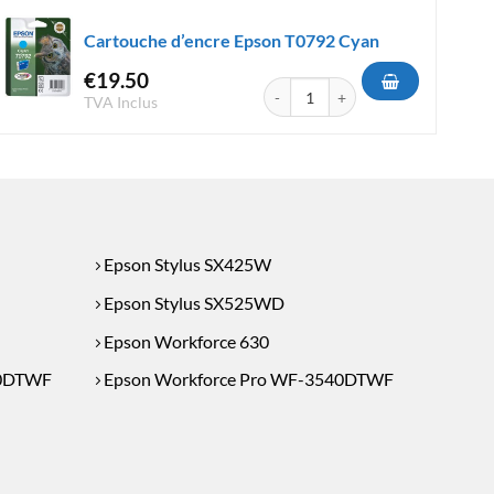
Cartouche d’encre Epson T0792 Cyan
€
19.50
e Epson T1282 Cyan
quantité de Cartouche d'encre Eps
TVA Inclus
Epson Stylus SX425W
Epson Stylus SX525WD
Epson Workforce 630
30DTWF
Epson Workforce Pro WF-3540DTWF