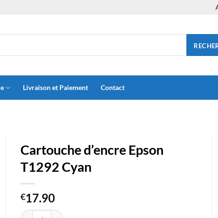
RECHE
ue
Livraison et Paiement
Contact
Cartouche d’encre Epson
T1292 Cyan
17.90
€
quantité de Cartouche d'encre Epson T1292 Cyan