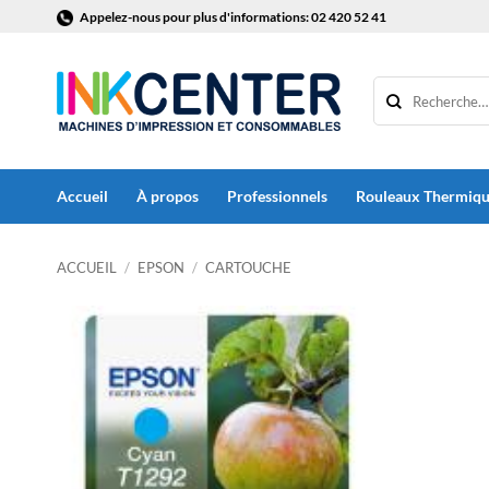
Passer
Appelez-nous pour plus d'informations: 02 420 52 41
au
contenu
Accueil
À propos
Professionnels
Rouleaux Thermiq
ACCUEIL
/
EPSON
/
CARTOUCHE