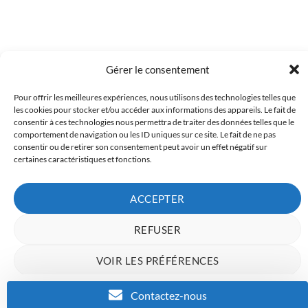
Gérer le consentement
Pour offrir les meilleures expériences, nous utilisons des technologies telles que
Copyright 2023 © Inkcenter - Webdesign by
Media84
les cookies pour stocker et/ou accéder aux informations des appareils. Le fait de
consentir à ces technologies nous permettra de traiter des données telles que le
comportement de navigation ou les ID uniques sur ce site. Le fait de ne pas
consentir ou de retirer son consentement peut avoir un effet négatif sur
certaines caractéristiques et fonctions.
ACCEPTER
REFUSER
VOIR LES PRÉFÉRENCES
Charte de données
Politique de confidentialité
Mentions Légales
Contactez-nous