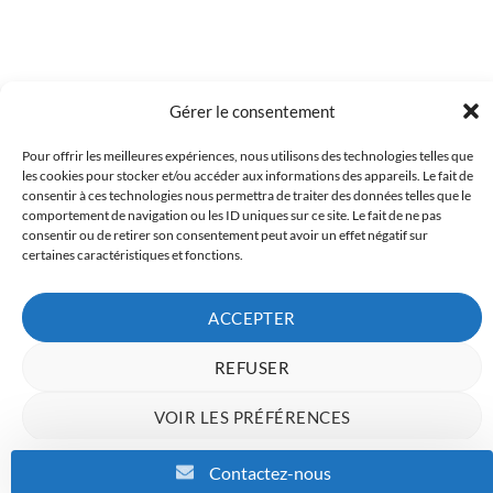
Gérer le consentement
Pour offrir les meilleures expériences, nous utilisons des technologies telles que
Copyright 2023 © Inkcenter - Webdesign by
Media84
les cookies pour stocker et/ou accéder aux informations des appareils. Le fait de
consentir à ces technologies nous permettra de traiter des données telles que le
comportement de navigation ou les ID uniques sur ce site. Le fait de ne pas
consentir ou de retirer son consentement peut avoir un effet négatif sur
certaines caractéristiques et fonctions.
ACCEPTER
REFUSER
VOIR LES PRÉFÉRENCES
Charte de données
Politique de confidentialité
Mentions Légales
Contactez-nous