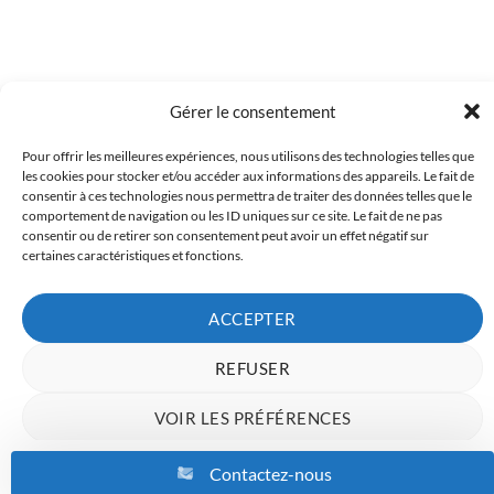
Gérer le consentement
Pour offrir les meilleures expériences, nous utilisons des technologies telles que
Copyright 2023 © Inkcenter - Webdesign by
Media84
les cookies pour stocker et/ou accéder aux informations des appareils. Le fait de
consentir à ces technologies nous permettra de traiter des données telles que le
comportement de navigation ou les ID uniques sur ce site. Le fait de ne pas
consentir ou de retirer son consentement peut avoir un effet négatif sur
certaines caractéristiques et fonctions.
ACCEPTER
REFUSER
VOIR LES PRÉFÉRENCES
Charte de données
Politique de confidentialité
Mentions Légales
Contactez-nous