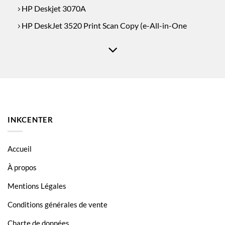
HP Deskjet 3070A
HP DeskJet 3520 Print Scan Copy (e-All-in-One
HP DeskJet 3522
HP DeskJet 3524
HP DeskJet D5445
HP DeskJet D5460
HP OfficeJet 4620
INKCENTER
HP OfficeJet 4622
HP PhotoSmart
Accueil
HP PhotoSmart 5510
À propos
HP PhotoSmart 5514 e All in One
Mentions Légales
HP PhotoSmart 5515
Conditions générales de vente
HP PhotoSmart 5515E
Charte de données