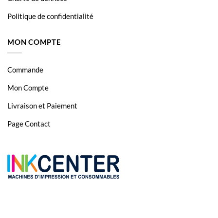
HP PhotoSmart 5520 e All in One
Politique de confidentialité
HP PhotoSmart 5522 e-All-in-One
MON COMPTE
HP PhotoSmart 5524
HP PhotoSmart 6510
Commande
HP PhotoSmart 6520
Mon Compte
HP PhotoSmart 6525 e-All-in-One
Livraison et Paiement
HP PhotoSmart 7510
Page Contact
HP PhotoSmart 7510E
HP PhotoSmart 7520 e All in One
HP PhotoSmart B 209 A
HP PhotoSmart B 210
HP PhotoSmart B 8553
HP PhotoSmart B010