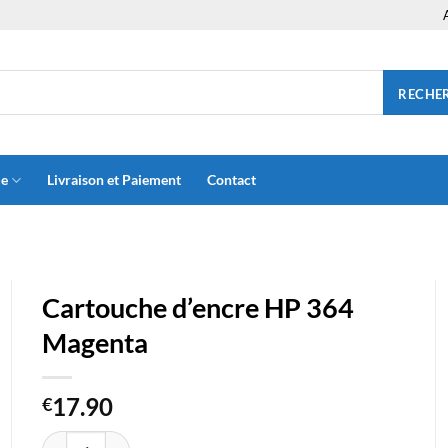
RECHE
ue
Livraison et Paiement
Contact
Cartouche d’encre HP 364
Magenta
17.90
€
quantité de Cartouche d'encre HP 364 Magenta