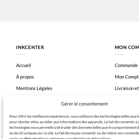
HP PhotoSmart B 209 A
HP PhotoS
HP PhotoSmart B010a
HP PhotoS
HP PhotoSmart B109c
HP PhotoS
HP PhotoSmart B109g
HP PhotoS
INKCENTER
MON COM
HP PhotoSmart B110c
HP PhotoS
HP PhotoSmart B8500
HP PhotoS
Accueil
Commande
HP PhotoSmart C 309 G
HP PhotoS
À propos
Mon Compt
HP PhotoSmart C 5373
HP PhotoS
Mentions Légales
Livraison e
HP PhotoSmart C 6300 Series
HP PhotoS
Conditions générales de vente
Page Conta
Gérer le consentement
HP PhotoSmart C5324
HP PhotoS
Charte de données
Pour offrir les meilleures expériences, nous utilisons des technologies telles que 
HP PhotoSmart C6324
HP PhotoS
pour stocker et/ou accéder aux informations des appareils. Le fait de consentir à 
Politique de confidentialité
technologies nous permettra de traiter des données telles que le comportement 
HP PhotoSmart D 5445
HP PhotoS
ou les ID uniques sur ce site. Le fait de ne pas consentir ou de retirer son consen
avoir un effet négatif sur certaines caractéristiques et fonctions.