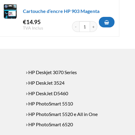
Cartouche d’encre HP 903 Magenta
€
14.95
e HP 363 Magenta
quantité de Cartouche d'encre HP 
TVA Inclus
HP Deskjet 3070 Series
HP DeskJet 3524
HP DeskJet D5460
HP PhotoSmart 5510
HP PhotoSmart 5520 e All in One
HP PhotoSmart 6520
HP PhotoSmart 7520 e All in One