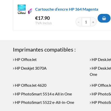
Cartouche d’encre HP 364 Magenta
€
17.90
quantité de Cartouche 
TVA Inclus
Imprimantes compatibles :
HP OfficeJet
HP DeskJe
HP Deskjet 3070A
HP DeskJet 
One
HP OfficeJet 4620
HP OfficeJ
HP PhotoSmart 5514 e All in One
HP PhotoS
HP PhotoSmart 5522 e-All-in-One
HP PhotoS
HP PhotoSmart 6525 e-All-in-One
HP PhotoS