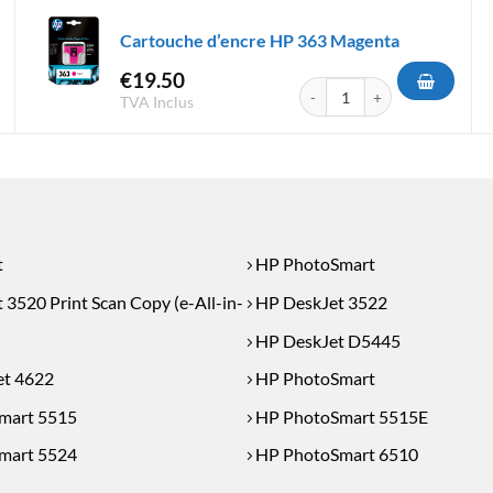
Cartouche d’encre HP 363 Magenta
€
19.50
d'encre HP 364 Magenta
quantité de Cartouche d'encr
TVA Inclus
t
HP PhotoSmart
3520 Print Scan Copy (e-All-in-
HP DeskJet 3522
HP DeskJet D5445
et 4622
HP PhotoSmart
mart 5515
HP PhotoSmart 5515E
mart 5524
HP PhotoSmart 6510
mart 7510
HP PhotoSmart 7510E