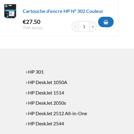
Cartouche d’encre HP N° 302 Couleur
€
27.50
e HP N° 300 Couleur
quantité de Cartouche d'encre HP N
TVA Inclus
HP 301
HP DeskJet 1050A
HP DeskJet 1514
HP DeskJet 2050s
HP DeskJet 2512 All-in-One
HP DeskJet 2544
HP DeskJet 3050