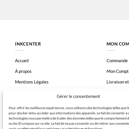
HP DeskJet 3050 wireless
HP DeskJe
HP DeskJet 3052A
HP DeskJe
HP DeskJet 3056A
HP DeskJe
HP DeskJet 3510
HP Envy
INKCENTER
MON COM
HP OfficeJet 2622
HP OfficeJ
Accueil
Commande
À propos
Mon Compt
Mentions Légales
Livraison e
Conditions générales de vente
Page Conta
Gérer le consentement
Charte de données
Pour offrir les meilleures expériences, nous utilisons des technologies telles que 
pour stocker et/ou accéder aux informations des appareils. Le fait de consentir à 
Politique de confidentialité
technologies nous permettra de traiter des données telles que le comportement 
ou les ID uniques sur ce site. Le fait de ne pas consentir ou de retirer son consen
avoir un effet négatif sur certaines caractéristiques et fonctions.