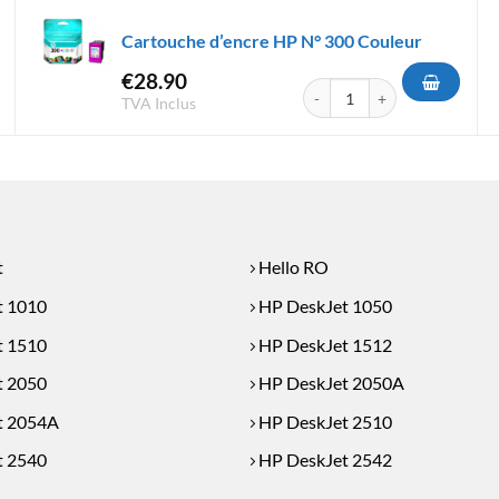
Cartouche d’encre HP N° 300 Couleur
€
28.90
'encre HP N° 301 Couleur
quantité de Cartouche d'encr
TVA Inclus
t
Hello RO
t 1010
HP DeskJet 1050
t 1510
HP DeskJet 1512
t 2050
HP DeskJet 2050A
t 2054A
HP DeskJet 2510
t 2540
HP DeskJet 2542
t 2549
HP DeskJet 3000