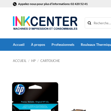
Passer
Appelez-nous pour plus d'informations: 02 420 52 41
au
contenu
Accueil
À propos
Professionnels
Rouleaux Thermiq
ACCUEIL
/
HP
/
CARTOUCHE