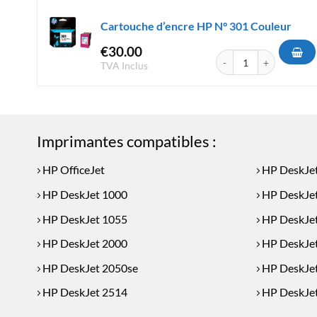
Cartouche d’encre HP N° 301 Couleur
€
30.00
quantité de Cartouche d
TVA Inclus
Imprimantes compatibles :
HP OfficeJet
HP DeskJe
HP DeskJet 1000
HP DeskJe
HP DeskJet 1055
HP DeskJe
HP DeskJet 2000
HP DeskJe
HP DeskJet 2050se
HP DeskJe
HP DeskJet 2514
HP DeskJe
HP DeskJet 2547
HP DeskJe