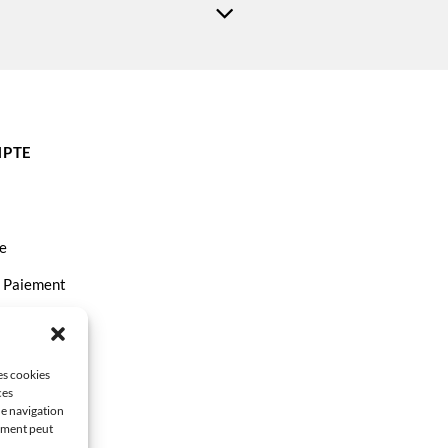
t 3050A
HP DeskJet 3050se
t 3054A
HP DeskJet 3055
t 3057A
HP DeskJet 3058A
HP Envy 5530
PTE
et 4630
HP OfficeJet 4632
e
t Paiement
ct
les cookies
ces
de navigation
tement peut