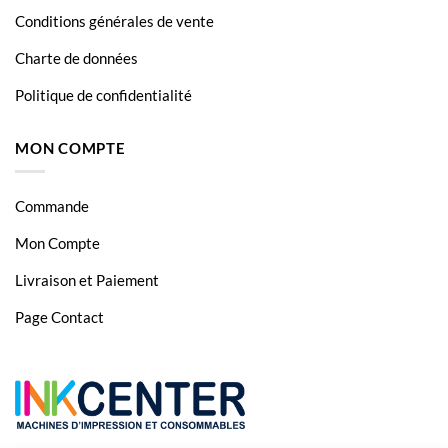
HP DeskJet 2050s
Conditions générales de vente
HP DeskJet 2050se
Charte de données
HP DeskJet 2054A
Politique de confidentialité
HP DeskJet 2510
MON COMPTE
HP DeskJet 2512 All-in-One
HP DeskJet 2514
Commande
HP DeskJet 2540
Mon Compte
HP DeskJet 2542
Livraison et Paiement
HP DeskJet 2544
Page Contact
HP DeskJet 2547
HP DeskJet 2549
HP DeskJet 3000
HP DeskJet 3050