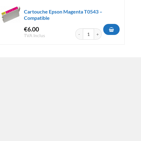
Cartouche Epson Magenta T0543 –
Compatible
€
6.00
 Magenta T0553 Magenta - Compatible
quantité de Cartouche Epson Magen
TVA Inclus