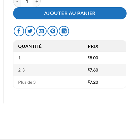
AJOUTER AU PANIER
QUANTITÉ
PRIX
1
€
8.00
2-3
€
7.60
Plus de 3
€
7.20