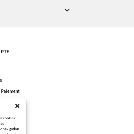
PTE
e
t Paiement
ct
les cookies
ces
de navigation