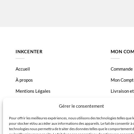
INKCENTER
MON COM
Accueil
Commande
À propos
Mon Compt
Mentions Légales
Livraison e
Conditions générales de vente
Page Conta
Gérer le consentement
Charte de données
Pour offrir les meilleures expériences, nous utilisons des technologies telles que 
pour stocker et/ou accéder aux informations des appareils. Le fait de consentir à 
Politique de confidentialité
technologies nous permettra de traiter des données telles que le comportement 