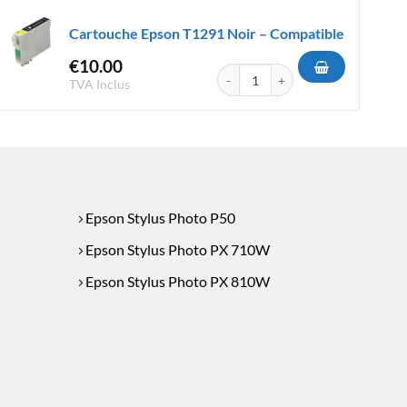
Cartouche Epson T1291 Noir – Compatible
€
10.00
T0431 Noir - Compatible
quantité de Cartouche Epson T1291
TVA Inclus
Epson Stylus Photo P50
Epson Stylus Photo PX 710W
Epson Stylus Photo PX 810W