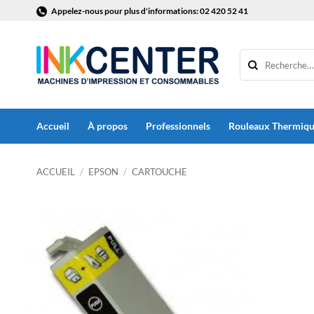
Passer
Appelez-nous pour plus d'informations: 02 420 52 41
au
contenu
Accueil
À propos
Professionnels
Rouleaux Thermiq
ACCUEIL
/
EPSON
/
CARTOUCHE