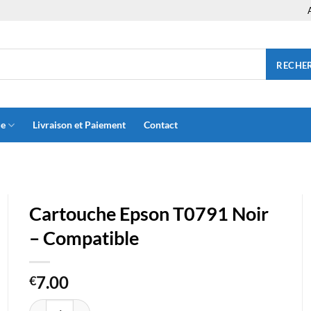
RECHE
ue
Livraison et Paiement
Contact
Cartouche Epson T0791 Noir
– Compatible
7.00
€
quantité de Cartouche Epson T0791 Noir - Compatible