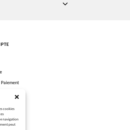
PTE
e
t Paiement
ct
les cookies
ces
de navigation
tement peut