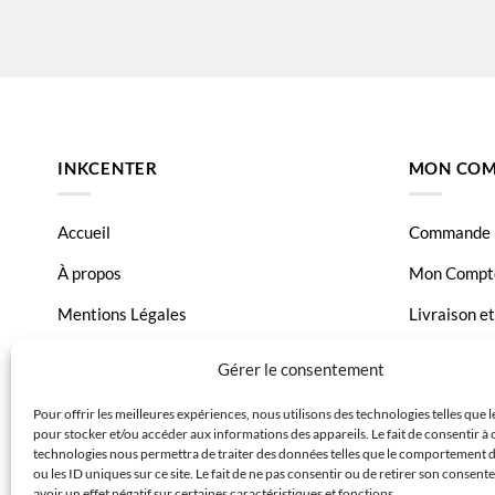
INKCENTER
MON COM
Accueil
Commande
À propos
Mon Compt
Mentions Légales
Livraison e
Conditions générales de vente
Page Conta
Gérer le consentement
Charte de données
Pour offrir les meilleures expériences, nous utilisons des technologies telles que 
pour stocker et/ou accéder aux informations des appareils. Le fait de consentir à 
Politique de confidentialité
technologies nous permettra de traiter des données telles que le comportement 
ou les ID uniques sur ce site. Le fait de ne pas consentir ou de retirer son consen
avoir un effet négatif sur certaines caractéristiques et fonctions.