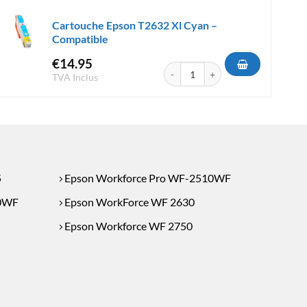
Cartouche Epson T2632 Xl Cyan –
Compatible
€
14.95
T1812 XL Cyan - Compatible
quantité de Cartouche Epson T2632
TVA Inclus
5
Epson Workforce Pro WF-2510WF
40WF
Epson WorkForce WF 2630
Epson Workforce WF 2750