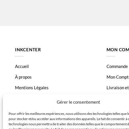
INKCENTER
MON COM
Accueil
Commande
À propos
Mon Compt
Mentions Légales
Livraison e
Conditions générales de vente
Page Conta
Gérer le consentement
Charte de données
Pour offrir les meilleures expériences, nous utilisons des technologies telles que 
pour stocker et/ou accéder aux informations des appareils. Le fait de consentir à 
Politique de confidentialité
technologies nous permettra de traiter des données telles que le comportement 