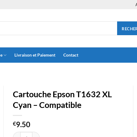
RECHE
ue
Livraison et Paiement
Contact
Cartouche Epson T1632 XL
Cyan – Compatible
9.50
€
quantité de Cartouche Epson T1632 XL Cyan - Compatible