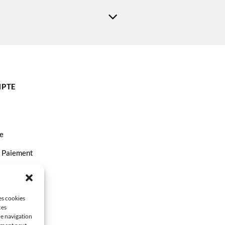
PTE
e
t Paiement
ct
les cookies
ces
de navigation