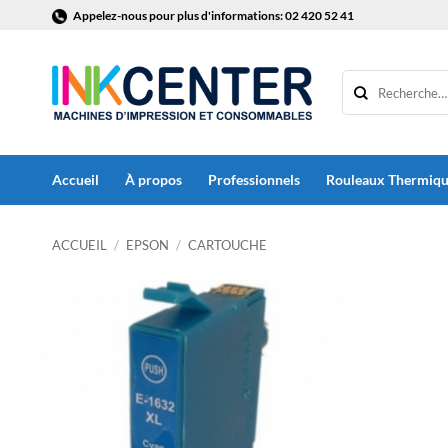
Passer
Appelez-nous pour plus d'informations: 02 420 52 41
au
contenu
Accueil
À propos
Professionnels
Rouleaux Thermiq
ACCUEIL
/
EPSON
/
CARTOUCHE