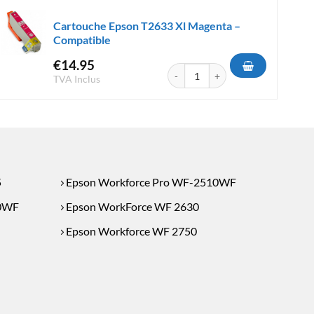
Cartouche Epson T2633 Xl Magenta –
Compatible
€
14.95
 T1813 XL Magenta - Compatible
quantité de Cartouche Epson T2633
TVA Inclus
5
Epson Workforce Pro WF-2510WF
40WF
Epson WorkForce WF 2630
Epson Workforce WF 2750