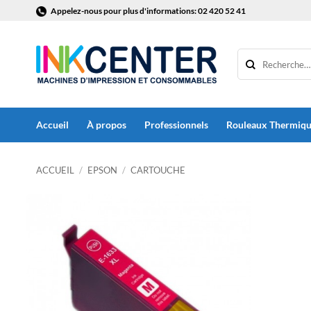
Passer
Appelez-nous pour plus d'informations: 02 420 52 41
au
contenu
Accueil
À propos
Professionnels
Rouleaux Thermiq
ACCUEIL
/
EPSON
/
CARTOUCHE