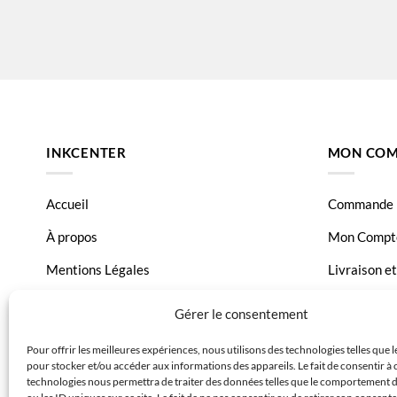
INKCENTER
MON COM
Accueil
Commande
À propos
Mon Compt
Mentions Légales
Livraison e
Conditions générales de vente
Page Conta
Gérer le consentement
Charte de données
Pour offrir les meilleures expériences, nous utilisons des technologies telles que 
pour stocker et/ou accéder aux informations des appareils. Le fait de consentir à 
Politique de confidentialité
technologies nous permettra de traiter des données telles que le comportement 