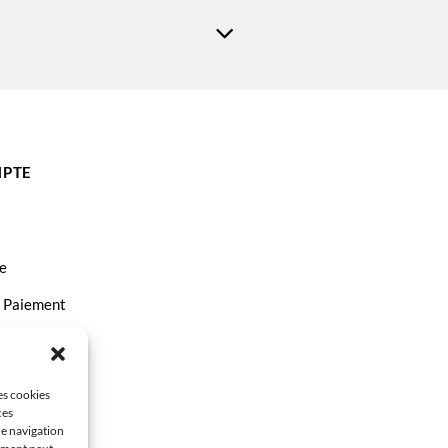
PTE
e
t Paiement
ct
les cookies
ces
de navigation