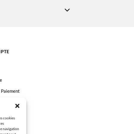
PTE
e
t Paiement
ct
les cookies
ces
de navigation