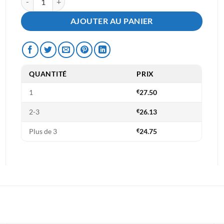
AJOUTER AU PANIER
QUANTITÉ
PRIX
1
€
27.50
2-3
€
26.13
Plus de 3
€
24.75