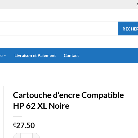
RECHE
ue
Livraison et Paiement
Contact
Cartouche d’encre Compatible
HP 62 XL Noire
27.50
€
quantité de Cartouche d'encre Compatible HP 62 XL Noire