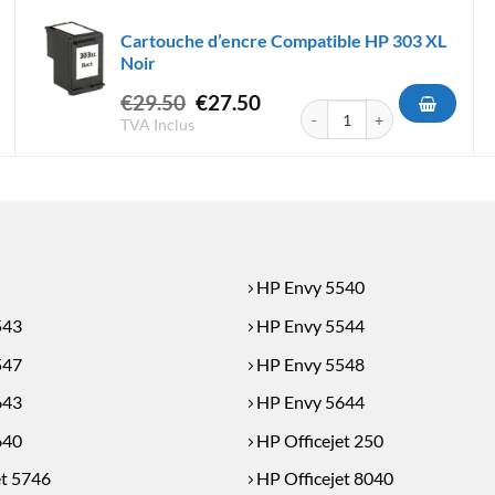
Cartouche d’encre Compatible HP 303 XL
Noir
Le
Le
€
29.50
€
27.50
'encre Compatible HP 62 XL Noire
quantité de Cartouche d'encr
prix
prix
TVA Inclus
initial
actuel
était :
est :
€29.50.
€27.50.
HP Envy 5540
543
HP Envy 5544
547
HP Envy 5548
643
HP Envy 5644
640
HP Officejet 250
et 5746
HP Officejet 8040