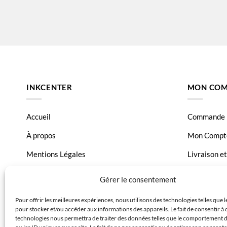
INKCENTER
MON COM
Accueil
Commande
À propos
Mon Compt
Mentions Légales
Livraison e
Conditions générales de vente
Page Conta
Gérer le consentement
Charte de données
Pour offrir les meilleures expériences, nous utilisons des technologies telles que 
pour stocker et/ou accéder aux informations des appareils. Le fait de consentir à 
Politique de confidentialité
technologies nous permettra de traiter des données telles que le comportement 