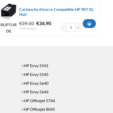
Cartouche d’encre Compatible HP 907 XL
Noir
Le
Le
€
39.50
€
34.90
RUPTURE
e Compatible HP 303 XL Noir
quantité de Cartouche d'encre Com
prix
prix
TVA Inclus
DE
initial
actuel
STOCK
était :
est :
€39.50.
€34.90.
HP Envy 5541
HP Envy 5545
HP Envy 5640
HP Envy 5646
HP Officejet 5744
HP Officejet 8045