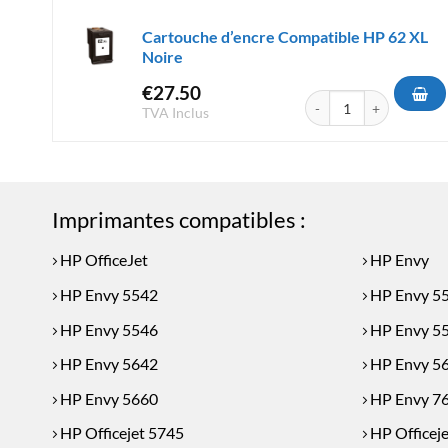
Cartouche d’encre Compatible HP 62 XL
Noire
€
27.50
quantité de Cartouche d
TVA Inclus
Imprimantes compatibles :
HP OfficeJet
HP Envy
HP Envy 5542
HP Envy 5
HP Envy 5546
HP Envy 5
HP Envy 5642
HP Envy 5
HP Envy 5660
HP Envy 7
HP Officejet 5745
HP Officej