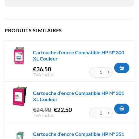
PRODUITS SIMILAIRES
Cartouche d’encre Compatible HP N° 300
XL Couleur
€
36.50
quantité de Cartouche d'encr
TVA Inclus
Cartouche d’encre Compatible HP N° 301
XL Couleur
Le
Le
€
24.90
€
22.50
quantité de Cartouche d'encr
prix
prix
TVA Inclus
initial
actuel
était :
est :
Cartouche d’encre Compatible HP N° 351
€24.90.
€22.50.