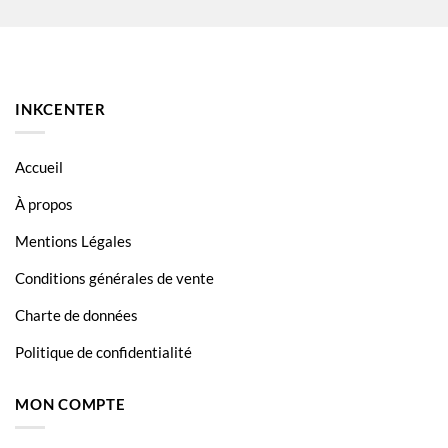
HP DeskJet D 2645
HP DeskJet D 2663
HP DeskJet D 2666
INKCENTER
HP DeskJet D 2668
HP DeskJet D 5500 Series
Accueil
HP DeskJet D 5563
À propos
HP DeskJet D 5660
Mentions Légales
HP DeskJet D 5663
Conditions générales de vente
HP DeskJet D 5668
Charte de données
HP DeskJet D2530
Politique de confidentialité
HP DeskJet D2545
MON COMPTE
HP DeskJet D2560
HP DeskJet D2563