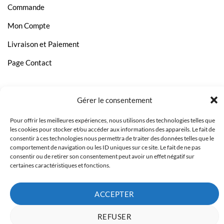
Commande
HP DeskJet D2566
Mon Compte
HP DeskJet D2660
Livraison et Paiement
HP DeskJet D2680
Page Contact
HP DeskJet D5560
HP DeskJet F 2483
HP DeskJet F 2488
Gérer le consentement
HP DeskJet F 4200
Pour offrir les meilleures expériences, nous utilisons des technologies telles que
les cookies pour stocker et/ou accéder aux informations des appareils. Le fait de
HP DeskJet F 4230
consentir à ces technologies nous permettra de traiter des données telles que le
comportement de navigation ou les ID uniques sur ce site. Le fait de ne pas
HP DeskJet F 4238
consentir ou de retirer son consentement peut avoir un effet négatif sur
certaines caractéristiques et fonctions.
HP DeskJet F 4250
HP DeskJet F 4273
ACCEPTER
HP DeskJet F 4274
Copyright 2023 © Inkcenter - Webdesign by
Media84
REFUSER
HP DeskJet F 4288