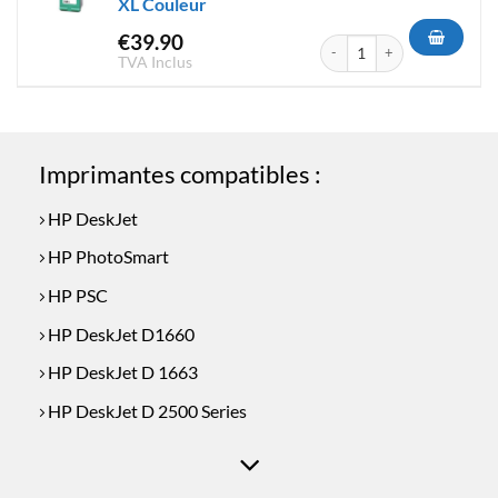
XL Couleur
€
39.90
quantité de Cartouche d'encr
TVA Inclus
Imprimantes compatibles :
HP DeskJet
HP PhotoSmart
HP PSC
HP DeskJet D1660
HP DeskJet D 1663
HP DeskJet D 2500 Series
HP DeskJet D 2568
HP DeskJet D 2600 Series