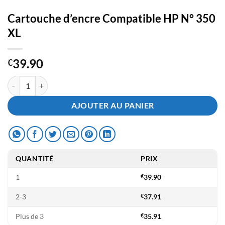
Cartouche d’encre Compatible HP N° 350
XL
39.90
€
quantité de Cartouche d'encre Compatible HP N° 350 XL
AJOUTER AU PANIER
QUANTITÉ
PRIX
1
€
39.90
2-3
€
37.91
Plus de 3
€
35.91