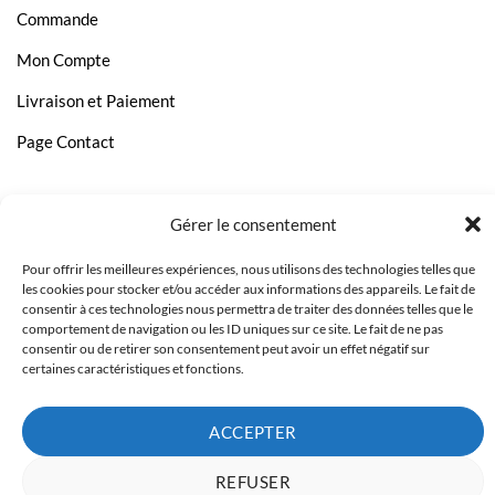
Commande
HP OfficeJet J5750
Mon Compte
HP OfficeJet J5780
Livraison et Paiement
HP OfficeJet J5785
Page Contact
HP OfficeJet J5788
HP OfficeJet J6410
HP OfficeJet J6413
Gérer le consentement
HP OfficeJet J6415
Pour offrir les meilleures expériences, nous utilisons des technologies telles que
les cookies pour stocker et/ou accéder aux informations des appareils. Le fait de
HP OfficeJet J6424
consentir à ces technologies nous permettra de traiter des données telles que le
comportement de navigation ou les ID uniques sur ce site. Le fait de ne pas
HP OfficeJet J6450
consentir ou de retirer son consentement peut avoir un effet négatif sur
certaines caractéristiques et fonctions.
HP OfficeJet J6480
HP PhotoSmart C 4300 Series
ACCEPTER
HP PhotoSmart C 4324
Copyright 2023 © Inkcenter - Webdesign by
Media84
REFUSER
HP PhotoSmart C 4340