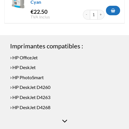
Cyan
€
22.50
quantité de Cartouche d'encr
TVA Inclus
Imprimantes compatibles :
HP OfficeJet
HP DeskJet
HP PhotoSmart
HP DeskJet D4260
HP DeskJet D4263
HP DeskJet D4268
HP DeskJet D4360
HP DeskJet D4363