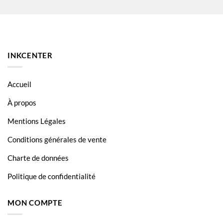
HP DeskJet D4368
HP OfficeJet J 5700
HP OfficeJet J 5700 Series
INKCENTER
HP OfficeJet J 5725
HP OfficeJet J 5735
Accueil
HP OfficeJet J 5738
À propos
HP OfficeJet J 5783
Mentions Légales
HP OfficeJet J 5790
Conditions générales de vente
HP OfficeJet J 6400 Series
Charte de données
HP OfficeJet J 6405
Politique de confidentialité
HP OfficeJet J 6488
MON COMPTE
HP OfficeJet J5730
HP OfficeJet J5740