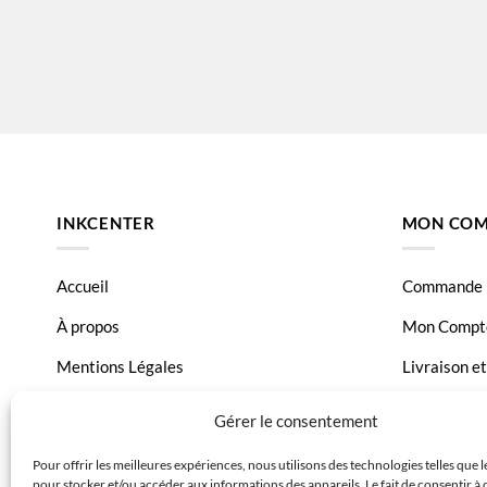
INKCENTER
MON COM
Accueil
Commande
À propos
Mon Compt
Mentions Légales
Livraison e
Conditions générales de vente
Page Conta
Gérer le consentement
Charte de données
Pour offrir les meilleures expériences, nous utilisons des technologies telles que 
pour stocker et/ou accéder aux informations des appareils. Le fait de consentir à 