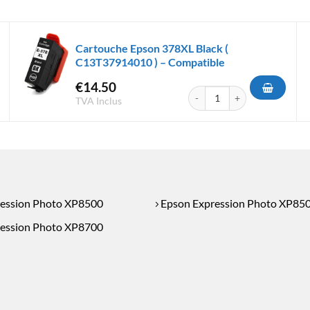
Cartouche Epson 378XL Black (
C13T37914010 ) – Compatible
€
14.50
Epson 378XL Yellow ( C13T37944010 ) - Compatible
quantité de Cartouche Epson
TVA Inclus
ession Photo XP8500
Epson Expression Photo XP85
ession Photo XP8700