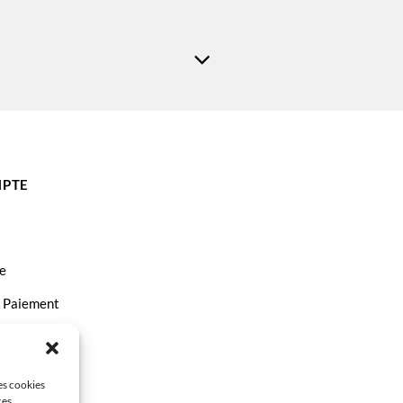
PTE
e
t Paiement
ct
les cookies
ces