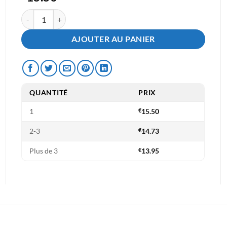
quantité de Cartouche Epson 378XL Yellow ( C13T37944010 ) - C
AJOUTER AU PANIER
QUANTITÉ
PRIX
1
€
15.50
2-3
€
14.73
Plus de 3
€
13.95