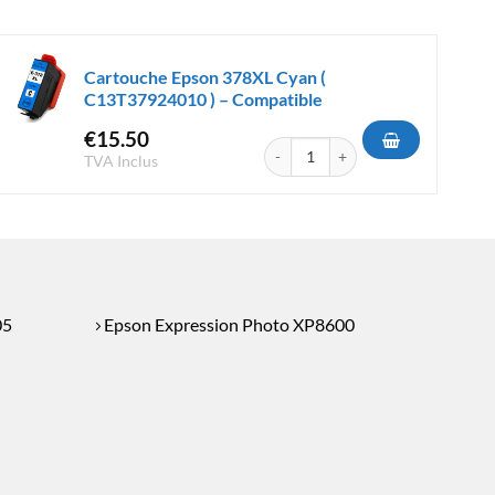
Cartouche Epson 378XL Cyan (
C13T37924010 ) – Compatible
€
15.50
 378XL Black ( C13T37914010 ) - Compatible
quantité de Cartouche Epson 378X
TVA Inclus
05
Epson Expression Photo XP8600