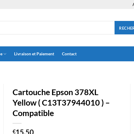
RECHE
ue
Livraison et Paiement
Contact
Cartouche Epson 378XL
Yellow ( C13T37944010 ) –
Compatible
15.50
€