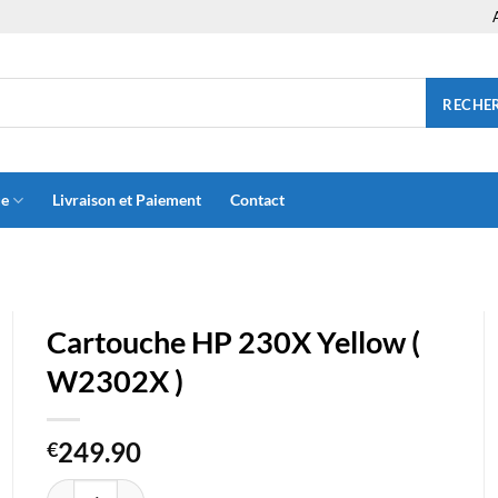
RECHE
ue
Livraison et Paiement
Contact
Cartouche HP 230X Yellow (
W2302X )
249.90
€
quantité de Cartouche HP 230X Yellow ( W2302X )