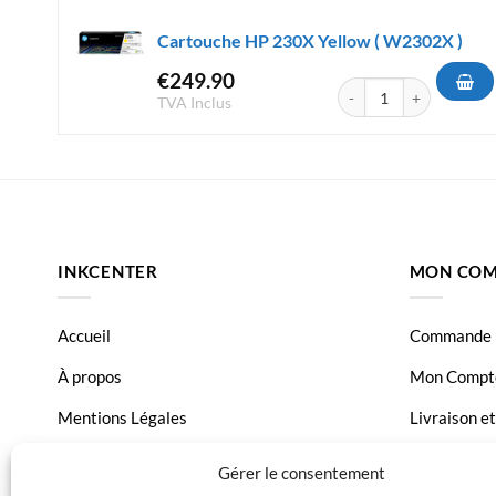
Cartouche HP 230X Yellow ( W2302X )
€
249.90
quantité de Cartouche 
TVA Inclus
INKCENTER
MON COM
Accueil
Commande
À propos
Mon Compt
Mentions Légales
Livraison e
Conditions générales de vente
Page Conta
Gérer le consentement