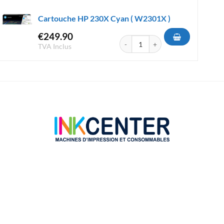
Cartouche HP 230X Cyan ( W2301X )
€
249.90
0A Yellow ( W2302A )
quantité de Cartouche HP 230X Cy
TVA Inclus