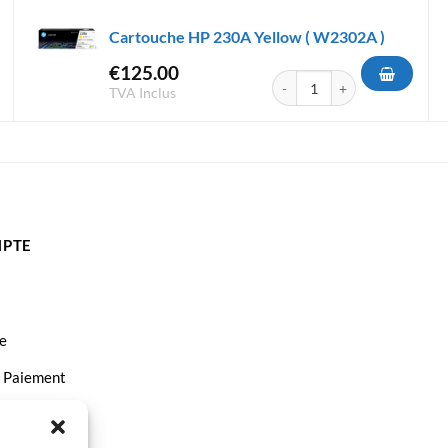
Cartouche HP 230A Yellow ( W2302A )
€
125.00
HP 230X Yellow ( W2302X )
quantité de Cartouche HP 23
TVA Inclus
PTE
e
t Paiement
ct