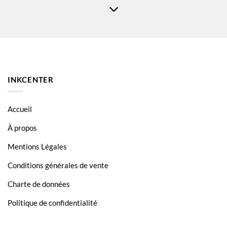
HP Officejet Pro 9018
HP Officejet Pro 9019
HP Officejet Pro 9020
HP Officejet Pro 9022
HP Officejet Pro 9023
INKCENTER
HP Officejet Pro 9025
HP Officejet Pro 9026
Accueil
OfficeJet Pro 9010
À propos
OfficeJet Pro 9012
Mentions Légales
OfficeJet Pro 9014
Conditions générales de vente
OfficeJet Pro 9015
Charte de données
OfficeJet Pro 9016
Politique de confidentialité
OfficeJet Pro 9018