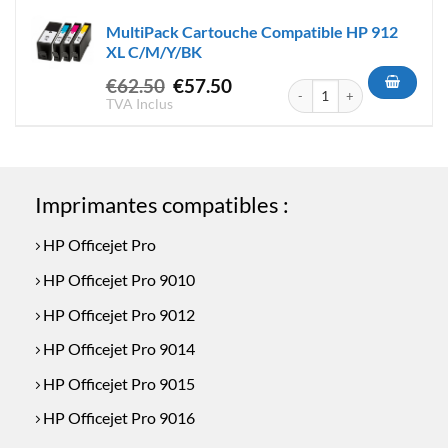
était :
est :
MultiPack Cartouche Compatible HP 912
€59.90.
€52.50.
XL C/M/Y/BK
Le
Le
€
62.50
€
57.50
quantité de MultiPack Carto
prix
prix
TVA Inclus
initial
actuel
était :
est :
€62.50.
€57.50.
Imprimantes compatibles :
HP Officejet Pro
HP Officejet Pro 9010
HP Officejet Pro 9012
HP Officejet Pro 9014
HP Officejet Pro 9015
HP Officejet Pro 9016