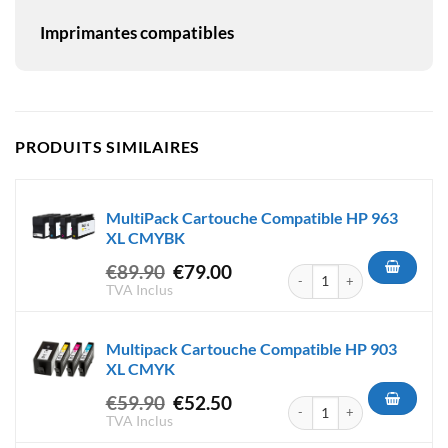
Imprimantes compatibles
PRODUITS SIMILAIRES
MultiPack Cartouche Compatible HP 963
XL CMYBK
Le
Le
€
89.90
€
79.00
quantité de MultiPack Carto
prix
prix
TVA Inclus
initial
actuel
était :
est :
Multipack Cartouche Compatible HP 903
€89.90.
€79.00.
XL CMYK
Le
Le
€
59.90
€
52.50
quantité de Multipack Carto
prix
prix
TVA Inclus
initial
actuel