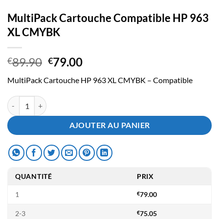
MultiPack Cartouche Compatible HP 963
XL CMYBK
Le
Le
89.90
79.00
€
€
prix
prix
MultiPack Cartouche HP 963 XL CMYBK – Compatible
initial
actuel
était :
est :
quantité de MultiPack Cartouche Compatible HP 963 XL CMYBK
€89.90.
€79.00.
AJOUTER AU PANIER
QUANTITÉ
PRIX
1
€
79.00
2-3
€
75.05