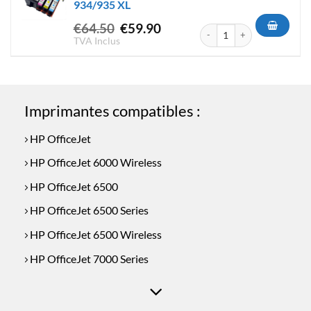
934/935 XL
Le
Le
€
64.50
€
59.90
quantité de MultiPack Carto
prix
prix
TVA Inclus
initial
actuel
était :
est :
€64.50.
€59.90.
Imprimantes compatibles :
HP OfficeJet
HP OfficeJet 6000 Wireless
HP OfficeJet 6500
HP OfficeJet 6500 Series
HP OfficeJet 6500 Wireless
HP OfficeJet 7000 Series
HP OfficeJet 7000 Wide Format
HP OfficeJet 7500 A