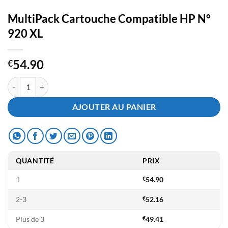
MultiPack Cartouche Compatible HP N°
920 XL
54.90
€
quantité de MultiPack Cartouche Compatible HP N° 920 XL
AJOUTER AU PANIER
QUANTITÉ
PRIX
1
€
54.90
2-3
€
52.16
Plus de 3
€
49.41