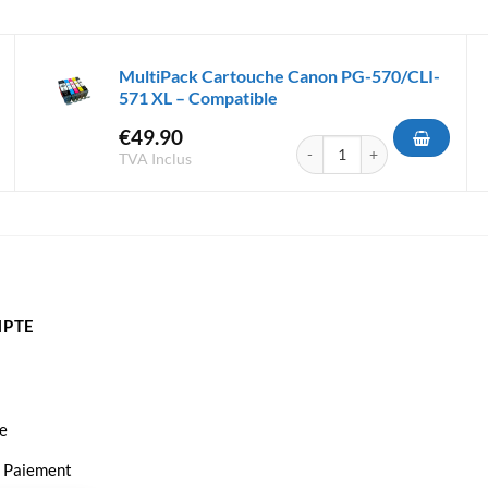
MultiPack Cartouche Canon PG-570/CLI-
571 XL – Compatible
€
49.90
Cartouches PG-540XL CL-541XL - Compatible
quantité de MultiPack Carto
TVA Inclus
PTE
e
t Paiement