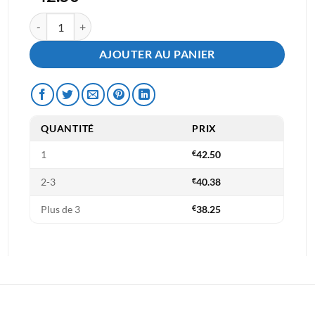
quantité de Multipack Cartouches PG-540XL CL-541XL - Compati
AJOUTER AU PANIER
QUANTITÉ
PRIX
1
€
42.50
2-3
€
40.38
Plus de 3
€
38.25