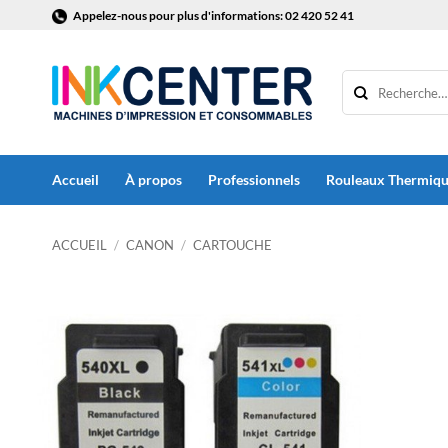
Passer
Appelez-nous pour plus d'informations: 02 420 52 41
au
contenu
Accueil
À propos
Professionnels
Rouleaux Thermiq
ACCUEIL
/
CANON
/
CARTOUCHE