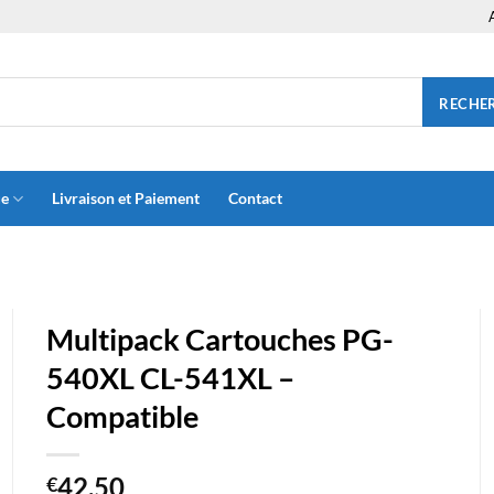
RECHE
ue
Livraison et Paiement
Contact
Multipack Cartouches PG-
540XL CL-541XL –
Compatible
42.50
€