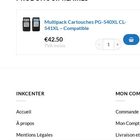
Multipack Cartouches PG-540XL CL-
541XL – Compatible
€
42.50
quantité de Multipack 
TVA Inclus
INKCENTER
MON COM
Accueil
Commande
À propos
Mon Compt
Mentions Légales
Livraison e