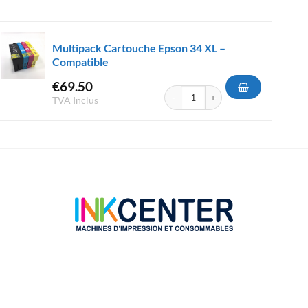
Multipack Cartouche Epson 34 XL –
Compatible
€
69.50
uche Canon PG-570/CLI-571 XL - Compatible
quantité de Multipack Cartouche Ep
TVA Inclus