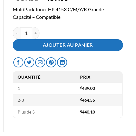
prix
prix
MultiPack Toner HP 415X C/M/Y/K Grande
initial
actuel
Capacité – Compatible
était :
est :
€619.50.
€489.00.
quantité de MultiPack Toner Compatible HP 415X C/M/Y/K Gran
AJOUTER AU PANIER
QUANTITÉ
PRIX
1
€
489.00
2-3
€
464.55
Plus de 3
€
440.10