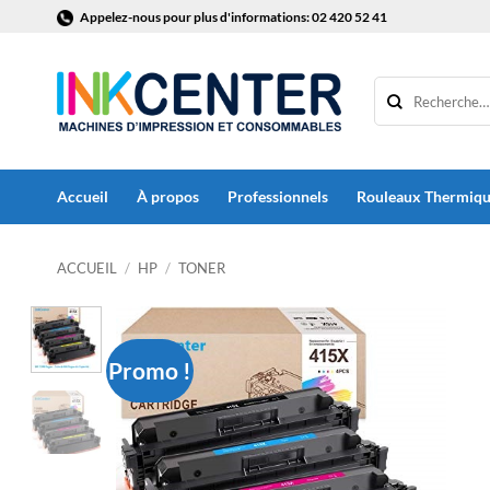
Passer
Appelez-nous pour plus d'informations: 02 420 52 41
au
contenu
Accueil
À propos
Professionnels
Rouleaux Thermiq
ACCUEIL
/
HP
/
TONER
Promo !