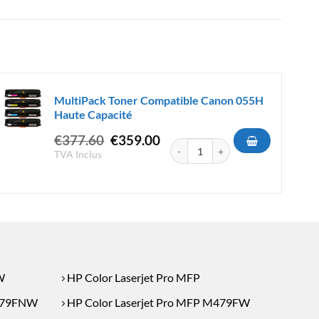
MultiPack Toner Compatible Canon 055H
Haute Capacité
Le
Le
€
377.60
€
359.00
quantité de MultiPack Toner Compa
prix
prix
 Originale HP 415X C/M/Y/BK Grande Capacité
TVA Inclus
initial
actuel
était :
est :
€377.60.
€359.00.
W
HP Color Laserjet Pro MFP
M479FNW
HP Color Laserjet Pro MFP M479FW