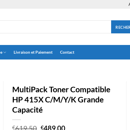
RECHE
ue
Livraison et Paiement
Contact
MultiPack Toner Compatible
HP 415X C/M/Y/K Grande
Capacité
Le
Le
619.50
489.00
€
€