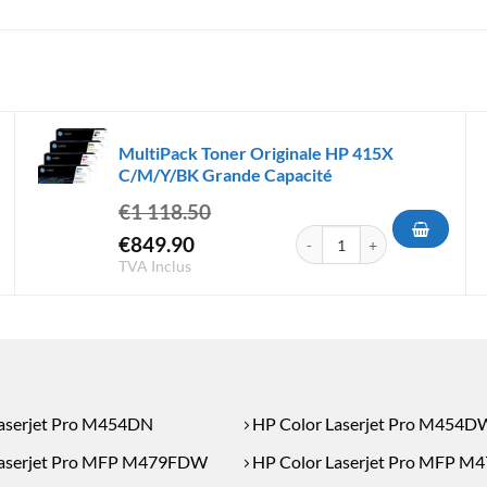
MultiPack Toner Originale HP 415X
C/M/Y/BK Grande Capacité
€
1 118.50
Toner Compatible HP 415X C/M/Y/K Grande Capacité
quantité de MultiPack Toner
Le
Le
€
849.90
prix
prix
TVA Inclus
initial
actuel
était :
est :
€1
€849.90.
118.50.
aserjet Pro M454DN
HP Color Laserjet Pro M454D
Laserjet Pro MFP M479FDW
HP Color Laserjet Pro MFP 