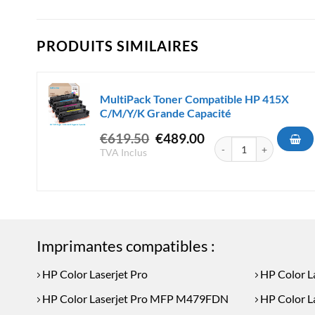
PRODUITS SIMILAIRES
MultiPack Toner Compatible HP 415X
C/M/Y/K Grande Capacité
Le
Le
€
619.50
€
489.00
quantité de MultiPack 
prix
prix
TVA Inclus
initial
actuel
était :
est :
€619.50.
€489.00.
Imprimantes compatibles :
HP Color Laserjet Pro
HP Color L
HP Color Laserjet Pro MFP M479FDN
HP Color 