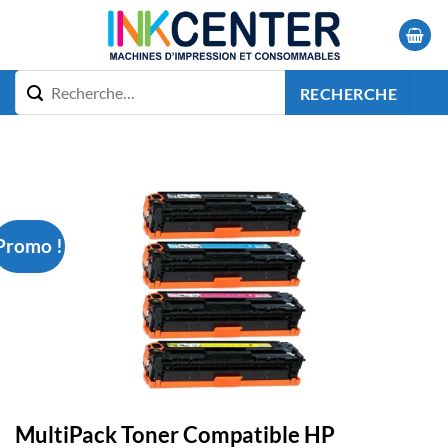
Passer
au
contenu
RECHERCHE
Promo !
MultiPack Toner Compatible HP