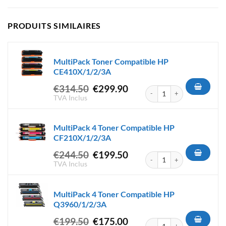
PRODUITS SIMILAIRES
MultiPack Toner Compatible HP
CE410X/1/2/3A
Le
Le
€
314.50
€
299.90
quantité de MultiPack Toner
prix
prix
TVA Inclus
initial
actuel
était :
est :
MultiPack 4 Toner Compatible HP
€314.50.
€299.90.
CF210X/1/2/3A
Le
Le
€
244.50
€
199.50
quantité de MultiPack 4 Ton
prix
prix
TVA Inclus
initial
actuel
était :
est :
MultiPack 4 Toner Compatible HP
€244.50.
€199.50.
Q3960/1/2/3A
Le
Le
€
199.50
€
175.00
quantité de MultiPack 4 Ton