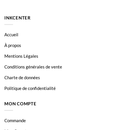
LaserJet Color M475 DN
LaserJet Color M475 DW
INKCENTER
LaserJet Color Pro 300
LaserJet Color Pro 400
Accueil
À propos
Mentions Légales
Conditions générales de vente
Charte de données
Politique de confidentialité
MON COMPTE
Commande