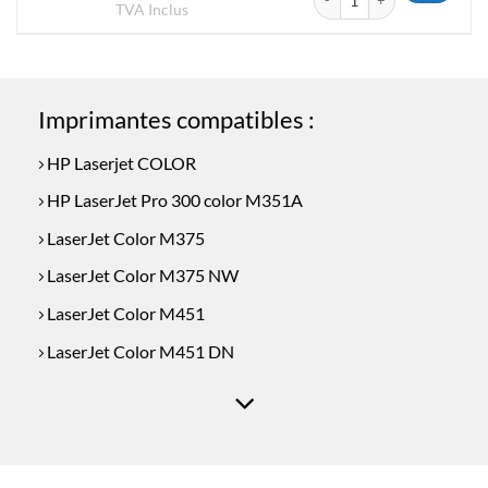
prix
prix
TVA Inclus
initial
actuel
était :
est :
€199.50.
€175.00.
Imprimantes compatibles :
HP Laserjet COLOR
HP LaserJet Pro 300 color M351A
LaserJet Color M375
LaserJet Color M375 NW
LaserJet Color M451
LaserJet Color M451 DN
LaserJet Color M451 DW
LaserJet Color M451 NW
LaserJet Color M475