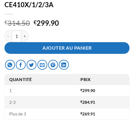
CE410X/1/2/3A
Le
Le
314.50
299.90
€
€
prix
prix
quantité de MultiPack Toner Compatible HP CE410X/1/2/3A
initial
actuel
était :
est :
AJOUTER AU PANIER
€314.50.
€299.90.
QUANTITÉ
PRIX
1
€
299.90
2-3
€
284.91
Plus de 3
€
269.91