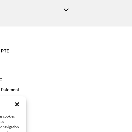
PTE
e
t Paiement
ct
les cookies
ces
de navigation