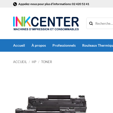
Passer
Appelez-nous pour plus d'informations: 02 420 52 41
au
contenu
Accueil
À propos
Professionnels
Rouleaux Thermiq
ACCUEIL
/
HP
/
TONER