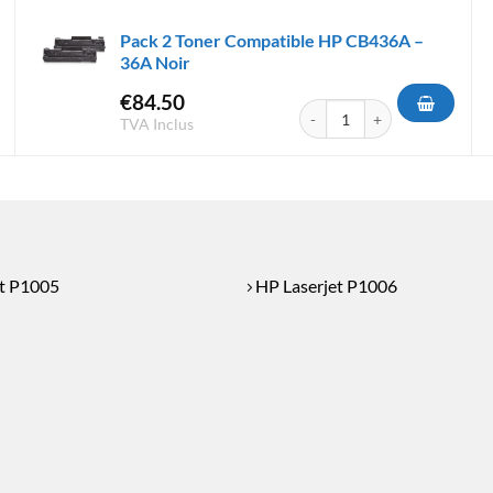
Pack 2 Toner Compatible HP CB436A –
36A Noir
€
84.50
er Compatible HP CB435A - 35A Noir
quantité de Pack 2 Toner Com
TVA Inclus
t P1005
HP Laserjet P1006