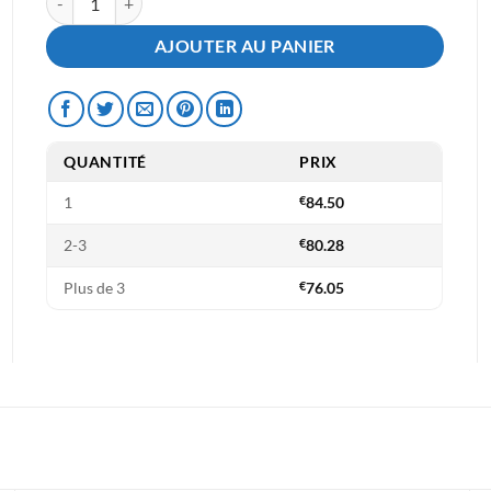
AJOUTER AU PANIER
QUANTITÉ
PRIX
1
€
84.50
2-3
€
80.28
Plus de 3
€
76.05