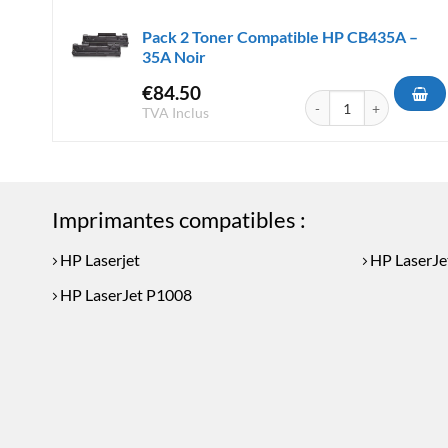
Pack 2 Toner Compatible HP CB435A –
35A Noir
€
84.50
quantité de Pack 2 Ton
TVA Inclus
Imprimantes compatibles :
HP Laserjet
HP LaserJe
HP LaserJet P1008