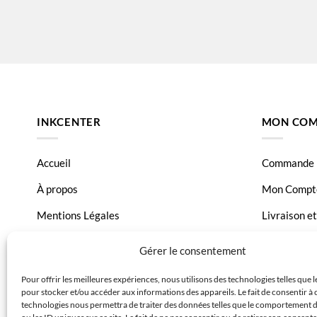
INKCENTER
MON COM
Accueil
Commande
À propos
Mon Compt
Mentions Légales
Livraison e
Conditions générales de vente
Page Conta
Gérer le consentement
Charte de données
Pour offrir les meilleures expériences, nous utilisons des technologies telles que 
pour stocker et/ou accéder aux informations des appareils. Le fait de consentir à 
Politique de confidentialité
technologies nous permettra de traiter des données telles que le comportement 