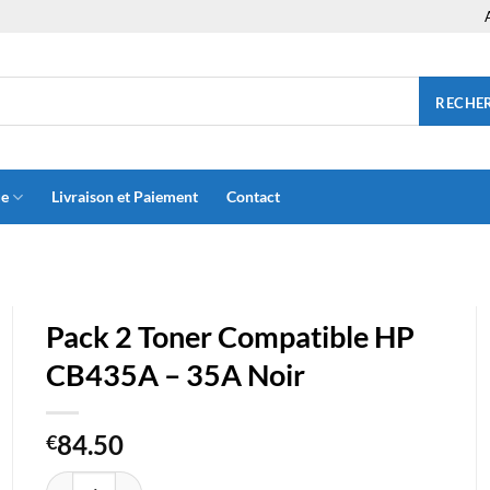
RECHE
ue
Livraison et Paiement
Contact
Pack 2 Toner Compatible HP
CB435A – 35A Noir
84.50
€
quantité de Pack 2 Toner Compatible HP CB435A - 35A Noir