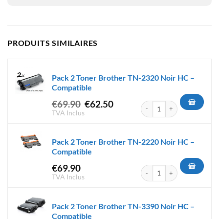
PRODUITS SIMILAIRES
Pack 2 Toner Brother TN-2320 Noir HC –
Compatible
Le
Le
€
69.90
€
62.50
quantité de Pack 2 Toner Bro
prix
prix
TVA Inclus
initial
actuel
était :
est :
Pack 2 Toner Brother TN-2220 Noir HC –
€69.90.
€62.50.
Compatible
€
69.90
quantité de Pack 2 Toner Bro
TVA Inclus
Pack 2 Toner Brother TN-3390 Noir HC –
Compatible