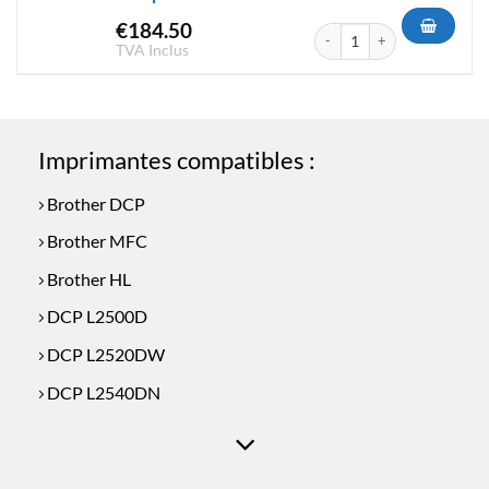
€
184.50
quantité de Pack 2 Toner Bro
TVA Inclus
Imprimantes compatibles :
Brother DCP
Brother MFC
Brother HL
DCP L2500D
DCP L2520DW
DCP L2540DN
DCP L2560DW
HL L2300D