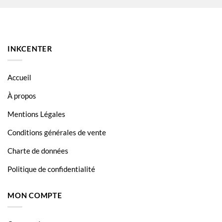
HL L2340DW
HL L2360DN
HL L2365DW
INKCENTER
MFC L2700DWL
MFC L2720 DW
Accueil
MFC L2740DW
À propos
TN-2320
Mentions Légales
TN-2320
Conditions générales de vente
TN-2320
Charte de données
Politique de confidentialité
MON COMPTE