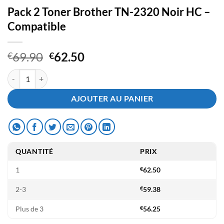
Pack 2 Toner Brother TN-2320 Noir HC –
Compatible
Le
Le
69.90
62.50
€
€
prix
prix
quantité de Pack 2 Toner Brother TN-2320 Noir HC - Compatible
initial
actuel
était :
est :
AJOUTER AU PANIER
€69.90.
€62.50.
QUANTITÉ
PRIX
1
€
62.50
2-3
€
59.38
Plus de 3
€
56.25