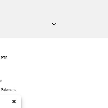
PTE
e
t Paiement
ct