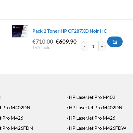
Pack 2 Toner HP CF287XD Noir HC
Le
Le
€
710.00
€
609.90
er HP CF226XD Black HC
quantité de Pack 2 Toner HP
prix
prix
TVA Inclus
initial
actuel
était :
est :
€710.00.
€609.90.
t
HP LaserJet Pro M402
et Pro M402DN
HP LaserJet Pro M402DN
t Pro M426
HP LaserJet Pro M426
et Pro M426FDN
HP LaserJet Pro M426FDW