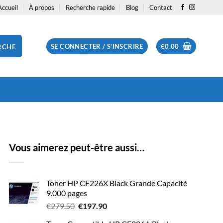
Accueil
À propos
Recherche rapide
Blog
Contact
SE CONNECTER / S’INSCRIRE
€
0.00
RCHE
Vous aimerez peut-être aussi…
Toner HP CF226X Black Grande Capacité
9.000 pages
Le
Le
€
279.50
€
197.90
prix
prix