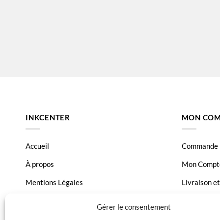
INKCENTER
MON COM
Accueil
Commande
À propos
Mon Compt
Mentions Légales
Livraison e
Conditions générales de vente
Page Conta
Gérer le consentement
Charte de données