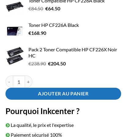
Toner Compatible HP CF226A Black
initial
actuel
Le
Le
€
84.50
€
était :
64.50
est :
prix
prix
€279.50.
€197.90.
initial
actuel
Toner HP CF226A Black
était :
est :
€
168.90
€84.50.
€64.50.
Pack 2 Toner Compatible HP CF226X Noir
HC
Le
Le
€
238.90
€
204.50
prix
prix
initial
actuel
quantité de Pack 2 Toner HP CF226XD Black HC
était :
est :
€238.90.
€204.50.
AJOUTER AU PANIER
Pourquoi Inkcenter ?
La qualité, le prix et l'expertise
Paiement sécurisé 100%