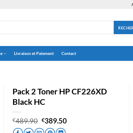
RECHE
ue
Livraison et Paiement
Contact
Pack 2 Toner HP CF226XD
Black HC
Le
Le
489.90
389.50
€
€
prix
prix