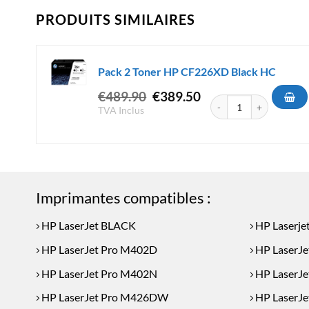
PRODUITS SIMILAIRES
Pack 2 Toner HP CF226XD Black HC
Le
Le
€
489.90
€
389.50
quantité de Pack 2 Ton
prix
prix
TVA Inclus
initial
actuel
était :
est :
€489.90.
€389.50.
Imprimantes compatibles :
HP LaserJet BLACK
HP Laserje
HP LaserJet Pro M402D
HP LaserJ
HP LaserJet Pro M402N
HP LaserJe
HP LaserJet Pro M426DW
HP LaserJ