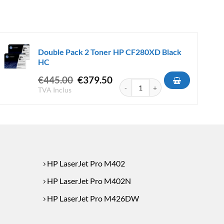
Double Pack 2 Toner HP CF280XD Black
HC
 CF287XD Noir HC
Le
Le
€
445.00
€
379.50
quantité de Double Pack 2 Toner 
prix
prix
TVA Inclus
initial
actuel
était :
est :
€445.00.
€379.50.
HP LaserJet Pro M402
HP LaserJet Pro M402N
HP LaserJet Pro M426DW