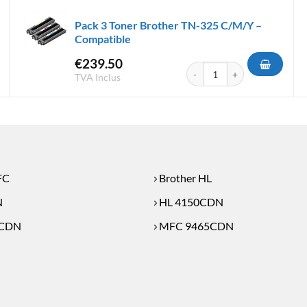
Pack 3 Toner Brother TN-325 C/M/Y –
Compatible
€
239.50
er Brother TN-325 C/M/Y/BK - Compatible
quantité de Pack 3 Toner Bro
TVA Inclus
FC
Brother HL
N
HL 4150CDN
0CDN
MFC 9465CDN