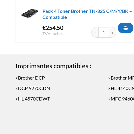
Pack 4 Toner Brother TN-325 C/M/Y/BK –
Compatible
€
254.50
quantité de Pack 4 Ton
TVA Inclus
Imprimantes compatibles :
Brother DCP
Brother M
DCP 9270CDN
HL 4140C
HL 4570CDWT
MFC 946