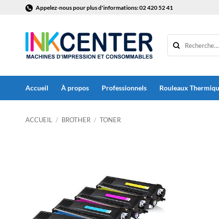
Passer
Appelez-nous pour plus d'informations: 02 420 52 41
au
contenu
Accueil
À propos
Professionnels
Rouleaux Thermiq
ACCUEIL
/
BROTHER
/
TONER