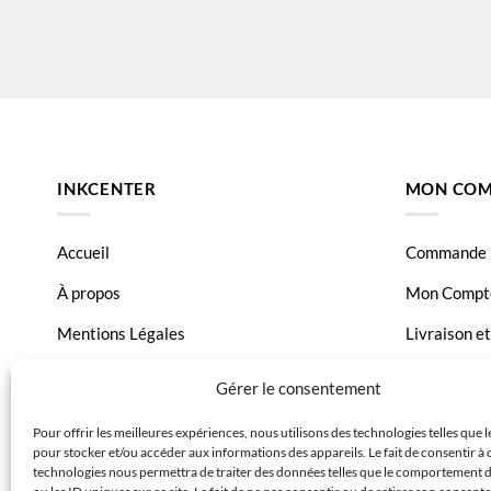
INKCENTER
MON COM
Accueil
Commande
À propos
Mon Compt
Mentions Légales
Livraison e
Conditions générales de vente
Page Conta
Gérer le consentement
Charte de données
Pour offrir les meilleures expériences, nous utilisons des technologies telles que 
pour stocker et/ou accéder aux informations des appareils. Le fait de consentir à 
Politique de confidentialité
technologies nous permettra de traiter des données telles que le comportement 