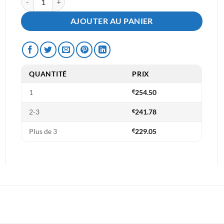
AJOUTER AU PANIER
QUANTITÉ
PRIX
1
€
254.50
2-3
€
241.78
Plus de 3
€
229.05