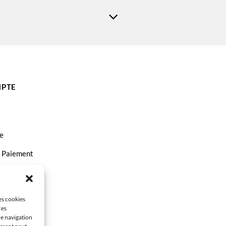
PTE
e
t Paiement
ct
les cookies
ces
de navigation