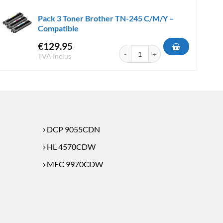
Pack 3 Toner Brother TN-245 C/M/Y –
Compatible
€
129.95
ther TN-325 C/M/Y - Compatible
quantité de Pack 3 Toner Brother 
TVA Inclus
DCP 9055CDN
HL 4570CDW
MFC 9970CDW