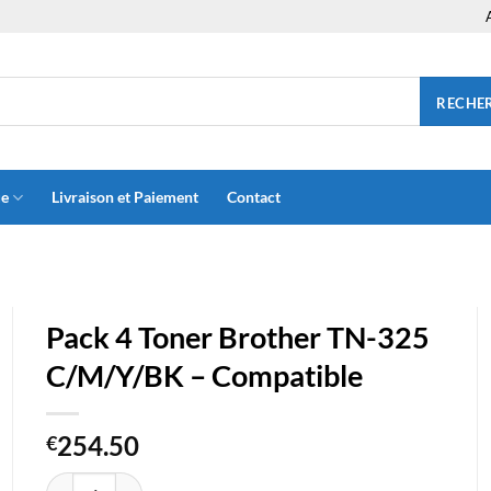
RECHE
ue
Livraison et Paiement
Contact
Pack 4 Toner Brother TN-325
C/M/Y/BK – Compatible
254.50
€
quantité de Pack 4 Toner Brother TN-325 C/M/Y/BK - Compatibl