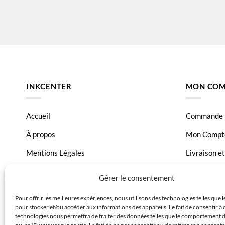
Canon Pixma TS9550
Canon Pix
INKCENTER
MON COM
Accueil
Commande
À propos
Mon Compt
Mentions Légales
Livraison e
Conditions générales de vente
Page Conta
Gérer le consentement
Charte de données
Pour offrir les meilleures expériences, nous utilisons des technologies telles que 
pour stocker et/ou accéder aux informations des appareils. Le fait de consentir à 
Politique de confidentialité
technologies nous permettra de traiter des données telles que le comportement 