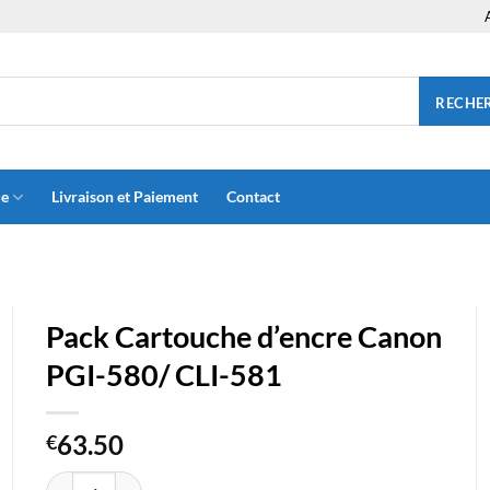
RECHE
ue
Livraison et Paiement
Contact
Pack Cartouche d’encre Canon
PGI-580/ CLI-581
63.50
€
quantité de Pack Cartouche d'encre Canon PGI-580/ CLI-581