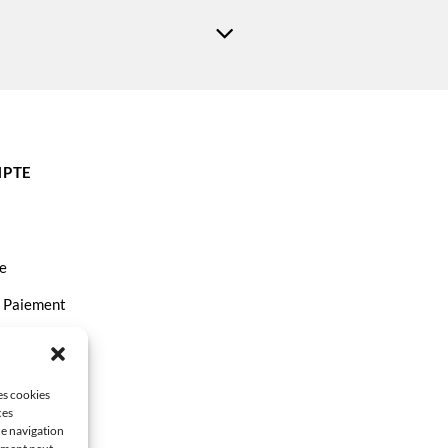
ma TS9551
PTE
e
t Paiement
ct
les cookies
ces
de navigation