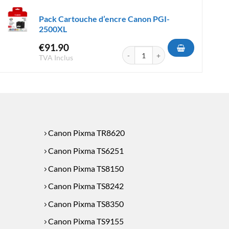
Pack Cartouche d’encre Canon PGI-
2500XL
€
91.90
D'Encre Canon PG-575/CL-576
quantité de Pack Cartouche d'encr
TVA Inclus
Canon Pixma TR8620
Canon Pixma TS6251
Canon Pixma TS8150
Canon Pixma TS8242
Canon Pixma TS8350
Canon Pixma TS9155