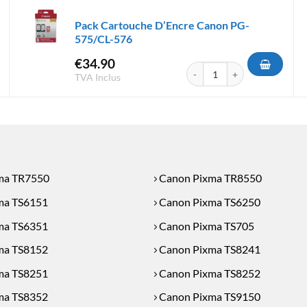
Pack Cartouche D’Encre Canon PG-
575/CL-576
€
34.90
che d'encre Canon PGI-580/ CLI-581
quantité de Pack Cartouche 
TVA Inclus
ma TR7550
Canon Pixma TR8550
ma TS6151
Canon Pixma TS6250
ma TS6351
Canon Pixma TS705
ma TS8152
Canon Pixma TS8241
ma TS8251
Canon Pixma TS8252
ma TS8352
Canon Pixma TS9150