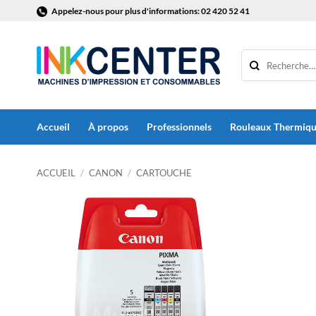
Passer
Appelez-nous pour plus d'informations: 02 420 52 41
au
contenu
Accueil
À propos
Professionnels
Rouleaux Thermiq
ACCUEIL
/
CANON
/
CARTOUCHE