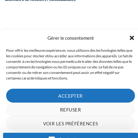
Gérer le consentement
Pour offrir les meilleures expériences, nous utilisons des technologies telles que
Copyright 2023 © Inkcenter - Webdesign by
Media84
les cookies pour stocker et/ou accéder aux informations des appareils. Le fait de
consentir à ces technologies nous permettra de traiter des données telles que le
comportement de navigation ou les ID uniques sur ce site. Le fait de ne pas
consentir ou de retirer son consentement peut avoir un effet négatif sur
certaines caractéristiques et fonctions.
ACCEPTER
REFUSER
VOIR LES PRÉFÉRENCES
Charte de données
Politique de confidentialité
Mentions Légales