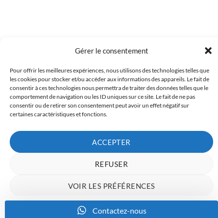
Gérer le consentement
Pour offrir les meilleures expériences, nous utilisons des technologies telles que
Copyright 2023 © Inkcenter - Webdesign by
Media84
les cookies pour stocker et/ou accéder aux informations des appareils. Le fait de
consentir à ces technologies nous permettra de traiter des données telles que le
comportement de navigation ou les ID uniques sur ce site. Le fait de ne pas
consentir ou de retirer son consentement peut avoir un effet négatif sur
certaines caractéristiques et fonctions.
ACCEPTER
REFUSER
VOIR LES PRÉFÉRENCES
Charte de données
Politique de confidentialité
Mentions Légales
Contactez-nous