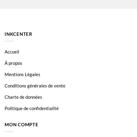
DCP 7070DW
FAX 2840
FAX 2845
INKCENTER
FAX 2940
HL 2135
Accueil
HL 2135W
À propos
HL 2240
Mentions Légales
HL 2240D
Conditions générales de vente
HL-2130
Charte de données
MFC 7360
Politique de confidentialité
MFC 7460DN
MON COMPTE
MFC 7860DW