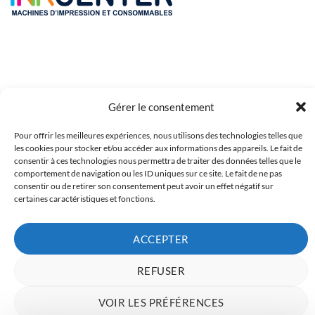
Gérer le consentement
Pour offrir les meilleures expériences, nous utilisons des technologies telles que
Copyright 2023 © Inkcenter - Webdesign by
Media84
les cookies pour stocker et/ou accéder aux informations des appareils. Le fait de
consentir à ces technologies nous permettra de traiter des données telles que le
comportement de navigation ou les ID uniques sur ce site. Le fait de ne pas
consentir ou de retirer son consentement peut avoir un effet négatif sur
certaines caractéristiques et fonctions.
ACCEPTER
REFUSER
VOIR LES PRÉFÉRENCES