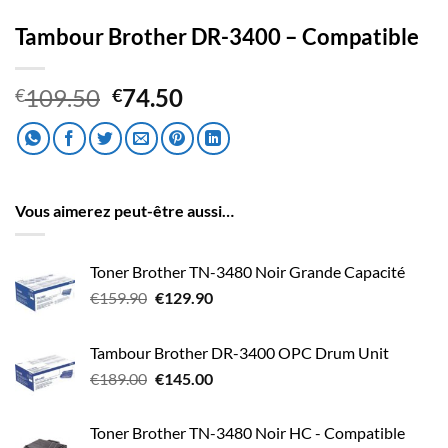
Tambour Brother DR-3400 – Compatible
Le
Le
109.50
74.50
€
€
prix
prix
initial
actuel
était :
est :
€109.50.
€74.50.
Vous aimerez peut-être aussi…
Toner Brother TN-3480 Noir Grande Capacité
Le
Le
€
159.90
€
129.90
prix
prix
initial
actuel
Tambour Brother DR-3400 OPC Drum Unit
était :
est :
Le
Le
€
189.00
€
145.00
€159.90.
€129.90.
prix
prix
initial
actuel
Toner Brother TN-3480 Noir HC - Compatible
était :
est :