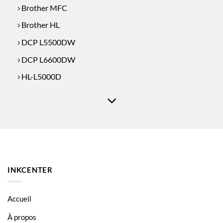
Brother MFC
Brother HL
DCP L5500DW
DCP L6600DW
HL-L5000D
HL-L5100
HL-L6200DWT
HL-L6250DN
HL-L6250DW
HL-L6300DW
INKCENTER
HL-L6300DWT
HL-L6400DW
Accueil
HL-L6400DWT
À propos