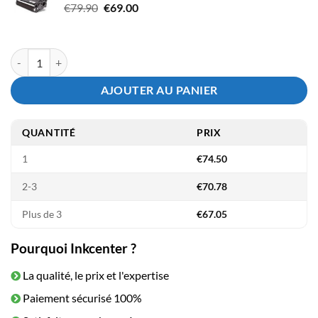
Le
Le
€
79.90
€
69.00
€189.00.
€145.00.
prix
prix
initial
actuel
était :
est :
quantité de Tambour Brother DR-3400 - Compatible
€79.90.
€69.00.
AJOUTER AU PANIER
QUANTITÉ
PRIX
1
€
74.50
2-3
€
70.78
Plus de 3
€
67.05
Pourquoi Inkcenter ?
La qualité, le prix et l'expertise
Paiement sécurisé 100%