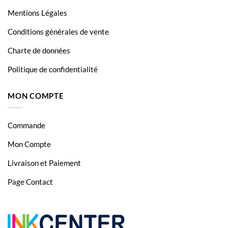
HL-L6400DWTT
Mentions Légales
MFC L5700DN
Conditions générales de vente
MFC L5750DW
Charte de données
MFC L6800DW
Politique de confidentialité
MFC L6800DWT
MON COMPTE
MFC L6900DW
MFC L6900DWT
Commande
DCP-5500DN
Mon Compte
HL-5100DNT
Livraison et Paiement
MFC-L6600DW
Page Contact