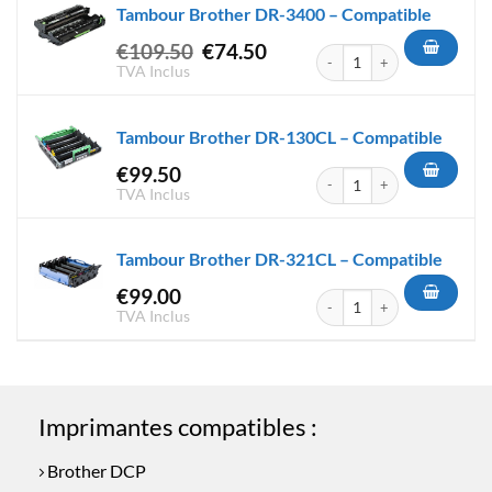
Tambour Brother DR-3400 – Compatible
Le
Le
€
109.50
€
74.50
quantité de Tambour Brother
prix
prix
TVA Inclus
initial
actuel
était :
est :
Tambour Brother DR-130CL – Compatible
€109.50.
€74.50.
€
99.50
quantité de Tambour Brother
TVA Inclus
Tambour Brother DR-321CL – Compatible
€
99.00
quantité de Tambour Brother
TVA Inclus
Imprimantes compatibles :
Brother DCP