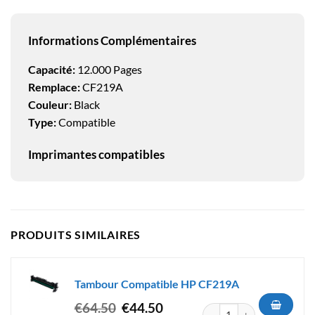
Informations Complémentaires
Capacité:
12.000 Pages
Remplace:
CF219A
Couleur:
Black
Type:
Compatible
Imprimantes compatibles
PRODUITS SIMILAIRES
Tambour Compatible HP CF219A
Le
Le
€
64.50
€
44.50
quantité de Tambour Compat