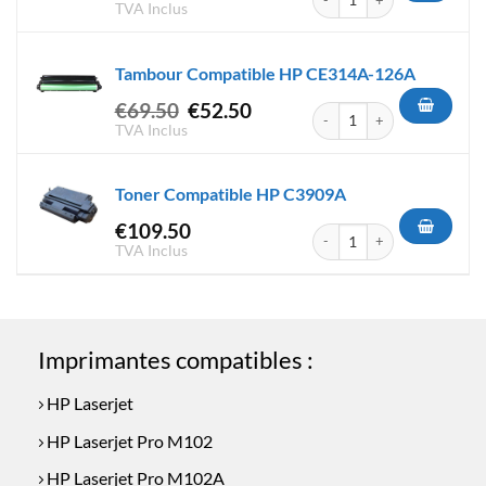
prix
prix
TVA Inclus
initial
actuel
était :
est :
Tambour Compatible HP CE314A-126A
€64.50.
€44.50.
Le
Le
€
69.50
€
52.50
quantité de Tambour Compat
prix
prix
TVA Inclus
initial
actuel
était :
est :
Toner Compatible HP C3909A
€69.50.
€52.50.
€
109.50
quantité de Toner Compatibl
TVA Inclus
Imprimantes compatibles :
HP Laserjet
HP Laserjet Pro M102
HP Laserjet Pro M102A