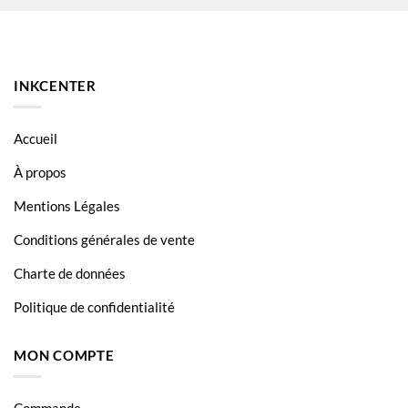
HL 3150 CDW
HL 3170
HL 3170 CDW
INKCENTER
MFC 9140CDN
MFC 9330CDW
Accueil
À propos
Mentions Légales
Conditions générales de vente
Charte de données
Politique de confidentialité
MON COMPTE
Commande