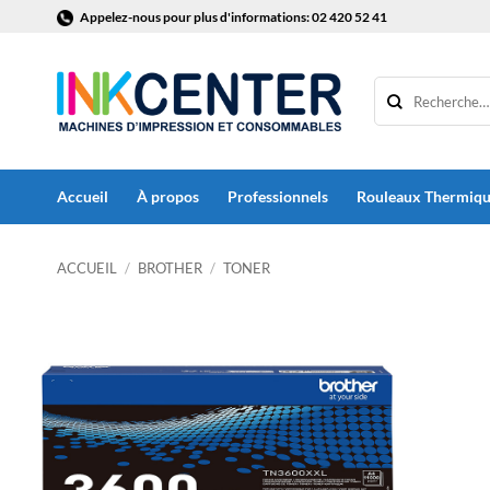
Passer
Appelez-nous pour plus d'informations: 02 420 52 41
au
contenu
Accueil
À propos
Professionnels
Rouleaux Thermiq
ACCUEIL
/
BROTHER
/
TONER