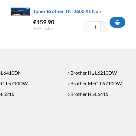
Toner Brother TN-3600 XL Noir
€
159.90
her TN-3600 XXL Noir
quantité de Toner Brother TN
TVA Inclus
L-L6410DN
Brother HL-L6210DW
MFC-L5710DW
Brother MFC-L6710DW
-L5216
Brother HL-L6415