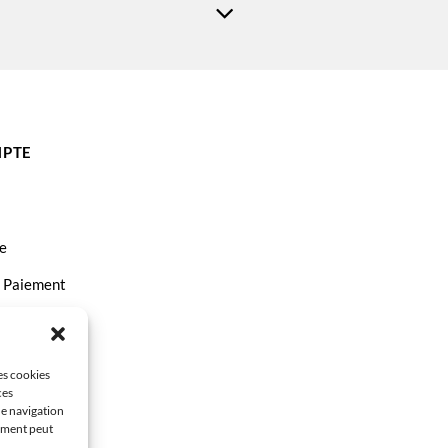
PTE
e
t Paiement
ct
les cookies
ces
de navigation
tement peut