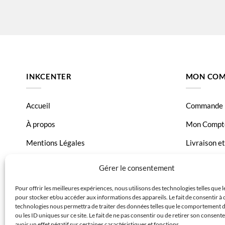
INKCENTER
MON COM
Accueil
Commande
À propos
Mon Compt
Mentions Légales
Livraison e
Conditions générales de vente
Page Conta
Gérer le consentement
Charte de données
Pour offrir les meilleures expériences, nous utilisons des technologies telles que 
pour stocker et/ou accéder aux informations des appareils. Le fait de consentir à 
Politique de confidentialité
technologies nous permettra de traiter des données telles que le comportement 
ou les ID uniques sur ce site. Le fait de ne pas consentir ou de retirer son consen
avoir un effet négatif sur certaines caractéristiques et fonctions.