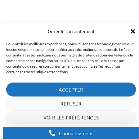
Gérer le consentement
Pour offrir les meilleures expériences, nous utilisons des technologies telles que
Copyright 2023 © Inkcenter - Webdesign by
Media84
les cookies pour stocker et/ou accéder aux informations des appareils. Le fait de
consentir à ces technologies nous permettra de traiter des données telles que le
comportement de navigation ou les ID uniques sur ce site. Le fait de ne pas
consentir ou de retirer son consentement peut avoir un effet négatif sur
certaines caractéristiques et fonctions.
ACCEPTER
REFUSER
VOIR LES PRÉFÉRENCES
Charte de données
Politique de confidentialité
Mentions Légales
Contactez-nous