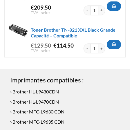
€
209.50
quantité de Toner Brother TN
TVA Inclus
Toner Brother TN-821 XXL Black Grande
Capacité – Compatible
Le
Le
€
129.50
€
114.50
quantité de Toner Brother TN
prix
prix
TVA Inclus
initial
actuel
était :
est :
€129.50.
€114.50.
Imprimantes compatibles :
Brother HL-L9430CDN
Brother HL-L9470CDN
Brother MFC-L9630 CDN
Brother MFC-L9635 CDN