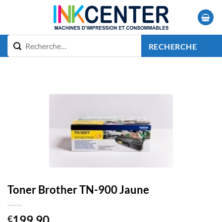
Passer
au
contenu
RECHERCHE
Toner Brother TN-900 Jaune
199.90
€