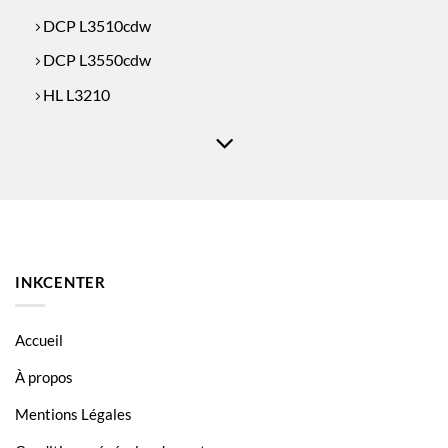
DCP L3510cdw
DCP L3550cdw
HL L3210
HL L3210CW
HL L3230
HL L3230CDW
HL L3270
HL L3270CDW
INKCENTER
HL L3290
HL L3290CDW
Accueil
HL L3730CW
À propos
HL L3750
Mentions Légales
HL L3750CDW