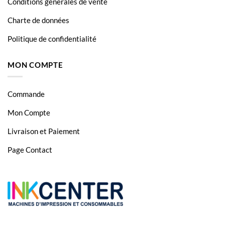
Conditions générales de vente
HL L3770
Charte de données
HL L3770CDW
Politique de confidentialité
MFC L3710
MON COMPTE
MFC L3710CW
MFC L3730
Commande
MFC L3730CW
Mon Compte
TN-247
Livraison et Paiement
TN-247
Page Contact
TN-247