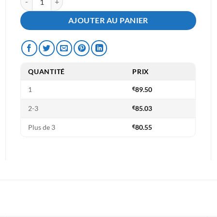
AJOUTER AU PANIER
QUANTITÉ
PRIX
1
€
89.50
2-3
€
85.03
Plus de 3
€
80.55