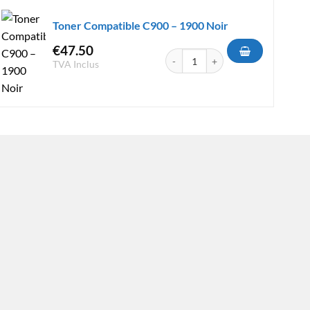
Toner Compatible C900 – 1900 Noir
€
47.50
 C900 - 1900 Jaune
quantité de Toner Compatible C900
TVA Inclus