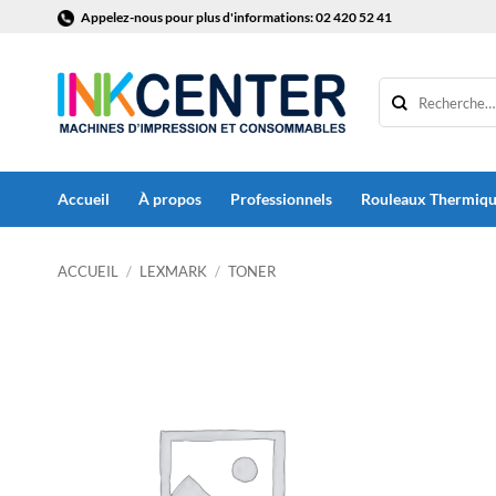
Passer
Appelez-nous pour plus d'informations: 02 420 52 41
au
contenu
Accueil
À propos
Professionnels
Rouleaux Thermiq
ACCUEIL
/
LEXMARK
/
TONER