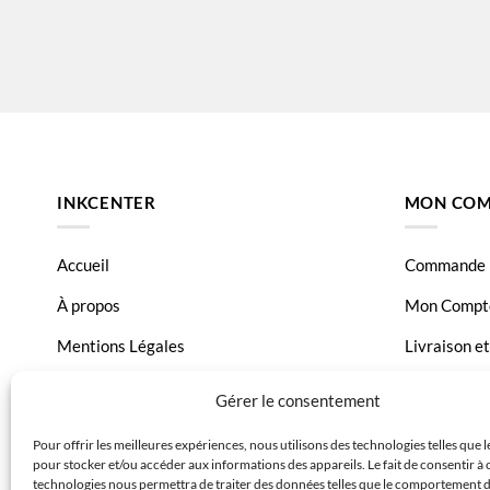
INKCENTER
MON COM
Accueil
Commande
À propos
Mon Compt
Mentions Légales
Livraison e
Conditions générales de vente
Page Conta
Gérer le consentement
Charte de données
Pour offrir les meilleures expériences, nous utilisons des technologies telles que 
pour stocker et/ou accéder aux informations des appareils. Le fait de consentir à 
Politique de confidentialité
technologies nous permettra de traiter des données telles que le comportement 