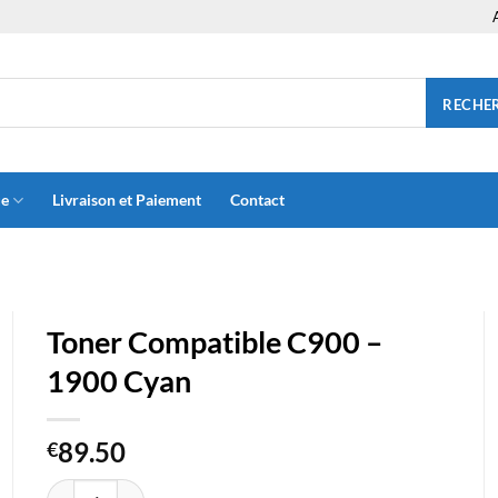
RECHE
ue
Livraison et Paiement
Contact
Toner Compatible C900 –
1900 Cyan
89.50
€
quantité de Toner Compatible C900 - 1900 Cyan