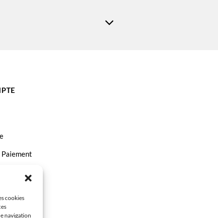
PTE
e
t Paiement
ct
les cookies
ces
de navigation