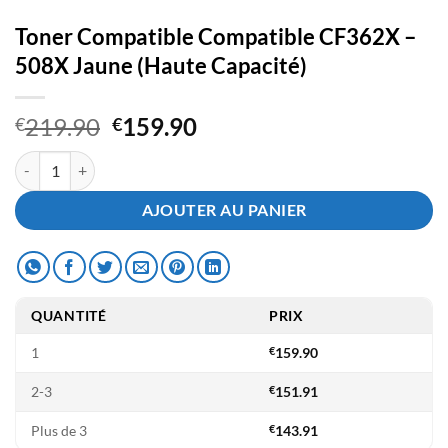
Toner Compatible Compatible CF362X –
508X Jaune (Haute Capacité)
Le
Le
219.90
159.90
€
€
prix
prix
quantité de Toner Compatible Compatible CF362X - 508X Jaune (Haut
initial
actuel
était :
est :
AJOUTER AU PANIER
€219.90.
€159.90.
QUANTITÉ
PRIX
1
€
159.90
2-3
€
151.91
Plus de 3
€
143.91