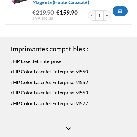
Magenta (Haute Capacité)
Le
Le
€
219.90
€
159.90
quantité de Toner Compatible
prix
prix
TVA Inclus
initial
actuel
était :
est :
€219.90.
€159.90.
Imprimantes compatibles :
HP LaserJet Enterprise
HP Color LaserJet Enterprise M550
HP Color LaserJet Enterprise M552
HP Color LaserJet Enterprise M553
HP Color LaserJet Enterprise M577