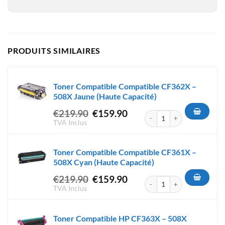
PRODUITS SIMILAIRES
Toner Compatible Compatible CF362X –
508X Jaune (Haute Capacité)
Le
Le
€
219.90
€
159.90
quantité de Toner Compatible
prix
prix
TVA Inclus
initial
actuel
était :
est :
Toner Compatible Compatible CF361X –
€219.90.
€159.90.
508X Cyan (Haute Capacité)
Le
Le
€
219.90
€
159.90
quantité de Toner Compatible
prix
prix
TVA Inclus
initial
actuel
était :
est :
Toner Compatible HP CF363X – 508X
€219.90.
€159.90.