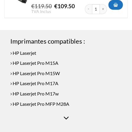
Le
Le
€
119.50
€
109.50
quantité de Toner Compatible
prix
prix
TVA Inclus
initial
actuel
était :
est :
€119.50.
€109.50.
Imprimantes compatibles :
HP Laserjet
HP Laserjet Pro M15A
HP Laserjet Pro M15W
HP Laserjet Pro M17A
HP Laserjet Pro M17w
HP Laserjet Pro MFP M28A
HP Laserjet Pro MFP M28W
HP Laserjet Pro MFP M29A