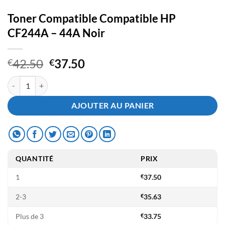
Toner Compatible Compatible HP
CF244A – 44A Noir
Le
Le
42.50
37.50
€
€
prix
prix
quantité de Toner Compatible Compatible HP CF244A - 44A Noir
initial
actuel
était :
est :
AJOUTER AU PANIER
€42.50.
€37.50.
QUANTITÉ
PRIX
1
€
37.50
2-3
€
35.63
Plus de 3
€
33.75