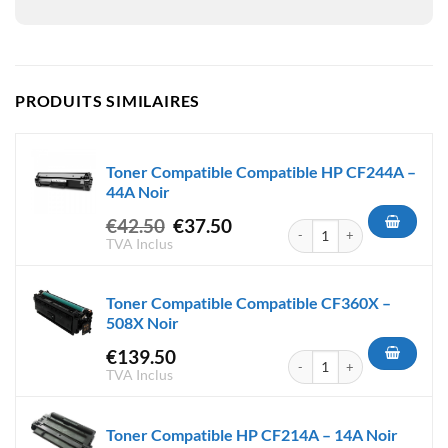
PRODUITS SIMILAIRES
Toner Compatible Compatible HP CF244A –
44A Noir
Le
Le
€
42.50
€
37.50
quantité de Toner Compatible
prix
prix
TVA Inclus
initial
actuel
était :
est :
Toner Compatible Compatible CF360X –
€42.50.
€37.50.
508X Noir
€
139.50
quantité de Toner Compatible
TVA Inclus
Toner Compatible HP CF214A – 14A Noir