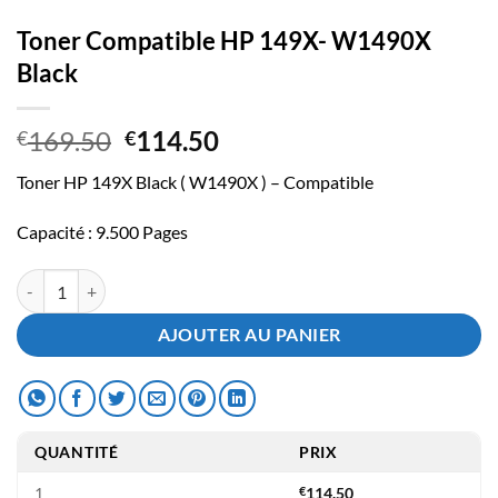
Toner Compatible HP 149X- W1490X
Black
Le
Le
169.50
114.50
€
€
prix
prix
Toner HP 149X Black ( W1490X ) – Compatible
initial
actuel
était :
est :
Capacité : 9.500 Pages
€169.50.
€114.50.
quantité de Toner Compatible HP 149X- W1490X Black
AJOUTER AU PANIER
QUANTITÉ
PRIX
1
€
114.50