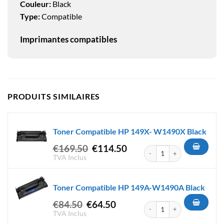
Couleur:
Black
Type:
Compatible
Imprimantes compatibles
PRODUITS SIMILAIRES
Toner Compatible HP 149X- W1490X Black
Le
Le
€
169.50
€
114.50
quantité de Toner Compatibl
prix
prix
TVA Inclus
initial
actuel
était :
est :
Toner Compatible HP 149A-W1490A Black
€169.50.
€114.50.
Le
Le
€
84.50
€
64.50
quantité de Toner Compatib
prix
prix
TVA Inclus
initial
actuel