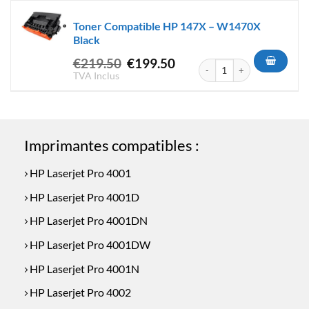
était :
est :
Toner Compatible HP 147X – W1470X
€84.50.
€64.50.
Black
Le
Le
€
219.50
€
199.50
quantité de Toner Compatibl
prix
prix
TVA Inclus
initial
actuel
était :
est :
€219.50.
€199.50.
Imprimantes compatibles :
HP Laserjet Pro 4001
HP Laserjet Pro 4001D
HP Laserjet Pro 4001DN
HP Laserjet Pro 4001DW
HP Laserjet Pro 4001N
HP Laserjet Pro 4002