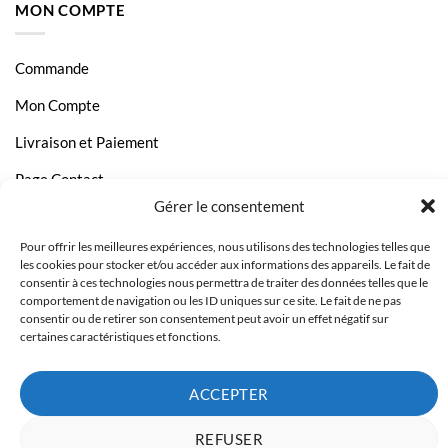
MON COMPTE
HP Laserjet Pro MFP 4102FDN
HP Laserjet Pro MFP 4102FDW
Commande
HP Laserjet Pro MFP 4103
Mon Compte
HP Laserjet Pro MFP 4103DW
Livraison et Paiement
HP Laserjet Pro MFP 4103FDN
Page Contact
HP Laserjet Pro MFP 4103FDW
Gérer le consentement
HP Laserjet Pro MFP 4104
Pour offrir les meilleures expériences, nous utilisons des technologies telles que
HP Laserjet Pro MFP 4104DW
les cookies pour stocker et/ou accéder aux informations des appareils. Le fait de
consentir à ces technologies nous permettra de traiter des données telles que le
HP Laserjet Pro MFP 4104FDN
comportement de navigation ou les ID uniques sur ce site. Le fait de ne pas
consentir ou de retirer son consentement peut avoir un effet négatif sur
HP Laserjet Pro MFP 4101
certaines caractéristiques et fonctions.
HP Laserjet Pro MFP 4101DW
HP Laserjet Pro MFP 4101FDN
ACCEPTER
HP Laserjet Pro MFP 4101FDW
REFUSER