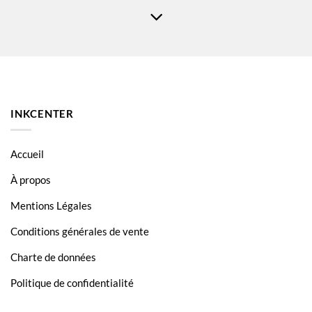
HP Laserjet Pro 4002D
HP Laserjet Pro 4002DN
HP Laserjet Pro 4002DW
HP Laserjet Pro 4002N
HP Laserjet Pro 4003
INKCENTER
HP Laserjet Pro 4003DN
HP Laserjet Pro 4003N
Accueil
HP Laserjet Pro 4004
À propos
HP Laserjet Pro 4004D
Mentions Légales
HP Laserjet Pro 4004DN
Conditions générales de vente
HP Laserjet Pro 4004DW
Charte de données
HP Laserjet Pro MFP 4102
Politique de confidentialité
HP Laserjet Pro MFP 4102DW