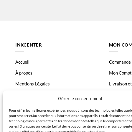
INKCENTER
MON COM
Accueil
Commande
À propos
Mon Compt
Mentions Légales
Livraison e
Conditions générales de vente
Page Conta
Gérer le consentement
Charte de données
Pour offrir les meilleures expériences, nous utilisons des technologies telles que 
pour stocker et/ou accéder aux informations des appareils. Le fait de consentir à 
Politique de confidentialité
technologies nous permettra de traiter des données telles que le comportement 
ou les ID uniques sur ce site. Le fait de ne pas consentir ou de retirer son consen
avoir un effet négatif sur certaines caractéristiques et fonctions.