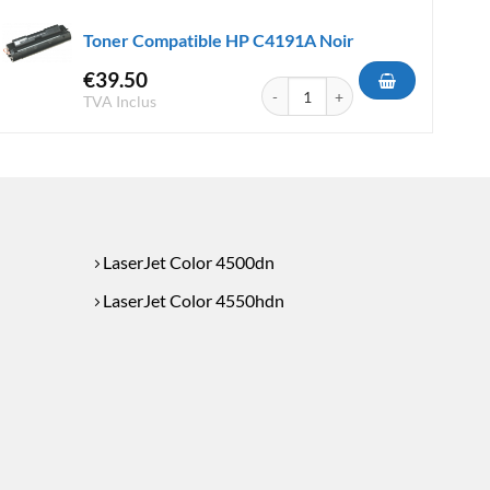
Toner Compatible HP C4191A Noir
€
39.50
e HP C4192A Cyan
quantité de Toner Compatible HP 
TVA Inclus
LaserJet Color 4500dn
LaserJet Color 4550hdn