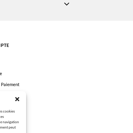
PTE
e
t Paiement
ct
les cookies
ces
de navigation
tement peut