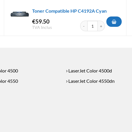
Toner Compatible HP C4192A Cyan
€
59.50
atible HP C4194A Jaune
quantité de Toner Compatibl
TVA Inclus
olor 4500
LaserJet Color 4500d
olor 4550
LaserJet Color 4550dn