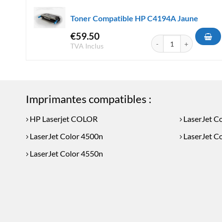
Toner Compatible HP C4194A Jaune
€
59.50
quantité de Toner Comp
TVA Inclus
Imprimantes compatibles :
HP Laserjet COLOR
LaserJet C
LaserJet Color 4500n
LaserJet C
LaserJet Color 4550n