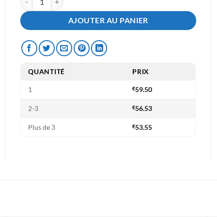
AJOUTER AU PANIER
QUANTITÉ
PRIX
1
€
59.50
2-3
€
56.53
Plus de 3
€
53.55