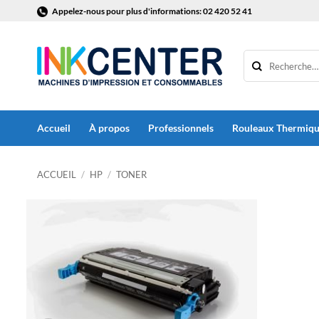
Passer
Appelez-nous pour plus d'informations: 02 420 52 41
au
contenu
Accueil
À propos
Professionnels
Rouleaux Thermiq
ACCUEIL
/
HP
/
TONER