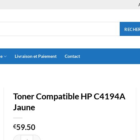
RECHE
ue
Livraison et Paiement
Contact
Toner Compatible HP C4194A
Jaune
59.50
€
quantité de Toner Compatible HP C4194A Jaune